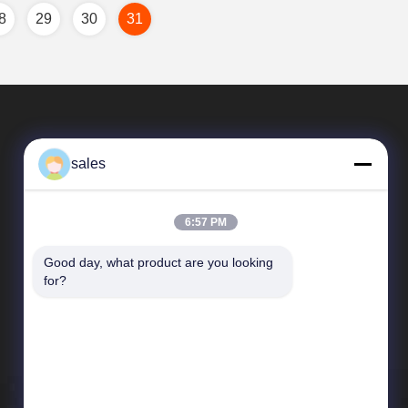
8
29
30
31
sales
6:57 PM
Good day, what product are you looking 
Snelle Links
for?
Profiel van het bedrijf
Fabriekstocht
Kwaliteitscontrole