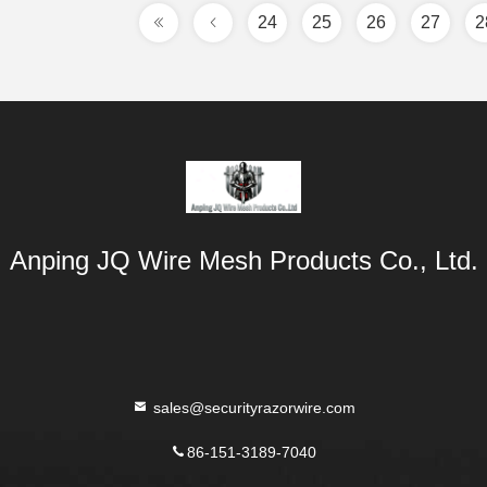
24
25
26
27
2
Anping JQ Wire Mesh Products Co., Ltd.
sales@securityrazorwire.com
86-151-3189-7040