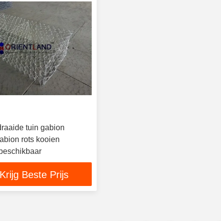
raaide tuin gabion
abion rots kooien
beschikbaar
Krijg Beste Prijs