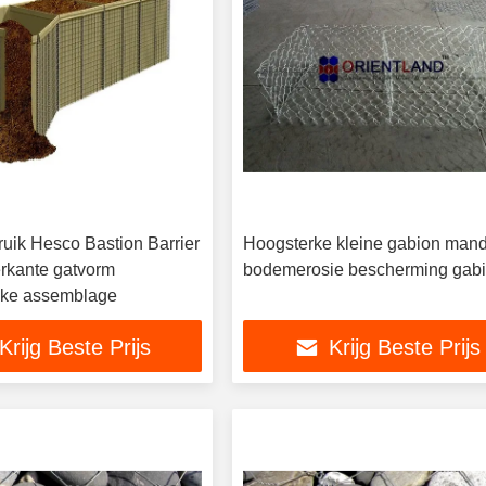
bruik Hesco Bastion Barrier
Hoogsterke kleine gabion man
rkante gatvorm
bodemerosie bescherming gab
jke assemblage
Krijg Beste Prijs
Krijg Beste Prijs