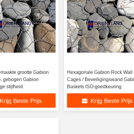
maakte grootte Gabion
Hexagonale Gabion Rock Wall
, gebogen Gabion
Cages / Beveiligingswand Gab
e stijfheid
Baskets ISO-goedkeuring
Krijg Beste Prijs
Krijg Beste Prijs