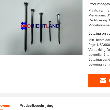
Productgege
Plaats van he
Merknaam: JQ
Certificering
Modelnumme
Betaling en 
Min. bestelaan
Prijs: USD600
Verpakking Det
Levertijd: 7 t
Betalingscondi
Levering ver
evens
Productbeschrijving