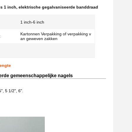
s 1 inch
,
elektrische gegalvaniseerde banddraad
1 inch-6 inch
Kartonnen Verpakking of verpakking v
:
an geweven zakken
Lengte
eerde gemeenschappelijke nagels
5", 5 1/2", 6".