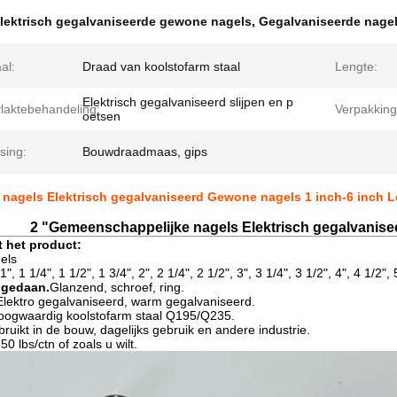
lektrisch gegalvaniseerde gewone nagels
,
Gegalvaniseerde nagel
al:
Draad van koolstofarm staal
Lengte:
Elektrisch gegalvaniseerd slijpen en p
laktebehandeling:
Verpakking
oetsen
sing:
Bouwdraadmaas, gips
nagels Elektrisch gegalvaniseerd Gewone nagels 1 inch-6 inch 
2 "Gemeenschappelijke nagels Elektrisch gegalvanis
t het product:
els
1", 1 1/4", 1 1/2", 1 3/4", 2", 2 1/4", 2 1/2", 3", 3 1/4", 3 1/2", 4", 4 1/2", 
t gedaan.
Glanzend, schroef, ring.
Elektro gegalvaniseerd, warm gegalvaniseerd.
oogwaardig koolstofarm staal Q195/Q235.
ruikt in de bouw, dagelijks gebruik en andere industrie.
:
50 lbs/ctn of zoals u wilt.