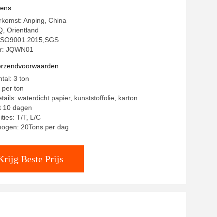
vens
rkomst: Anping, China
, Orientland
: ISO9001:2015,SGS
r: JQWN01
verzendvoorwaarden
tal: 3 ton
 per ton
ails: waterdicht papier, kunststoffolie, karton
ot 10 dagen
ties: T/T, L/C
mogen: 20Tons per dag
Krijg Beste Prijs