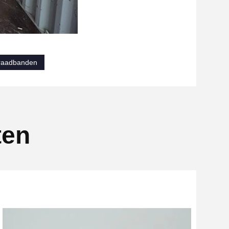
draadbanden
ten