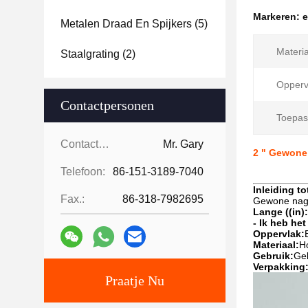
Markeren:
e
Metalen Draad En Spijkers
(5)
Materia
Staalgrating
(2)
Opperv
Contactpersonen
Toepas
Contactpersonen:
Mr. Gary
2 " Gewone 
Telefoon:
86-151-3189-7040
Inleiding to
Fax.:
86-318-7982695
Gewone nag
Lange ((in):
- Ik heb he
Oppervlak:
Materiaal:
H
Gebruik:
Geb
Verpakking
Praatje Nu