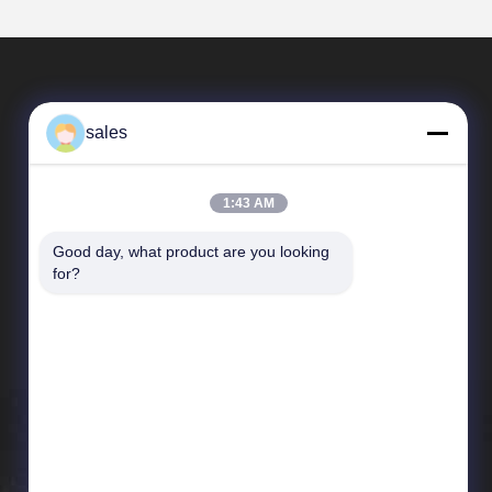
sales
1:43 AM
Good day, what product are you looking 
Snelle Links
for?
Profiel van het bedrijf
Fabriekstocht
Kwaliteitscontrole
Nieuws
Gevallen