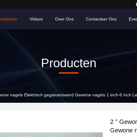
roducten
Videos
Over Ons
Contacteer Ons
Eve
Producten
wone nagels Elektrisch gegalvaniseerd Gewone nagels 1 inch-6 inch L
2 " Gewon
Gewone na