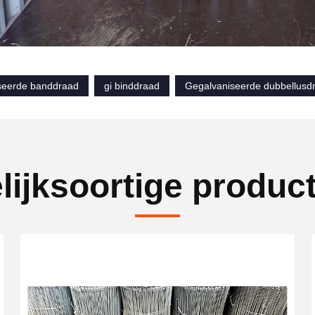
seerde banddraad
gi binddraad
Gegalvaniseerde dubbellus
lijksoortige produc