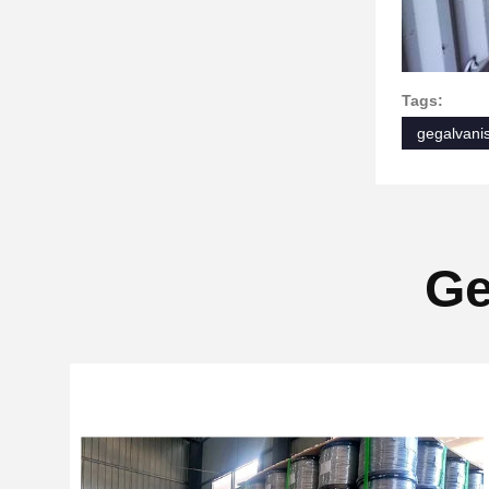
Tags:
gegalvani
Ge