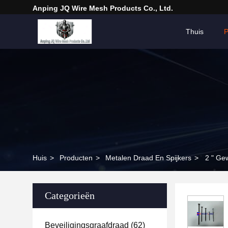
Anping JQ Wire Mesh Products Co., Ltd.
Thuis
P
Huis
>
Producten
>
Metalen Draad En Spijkers
>
2 " Ge
Categorieën
Beveiligingsgraafdraad
(62)