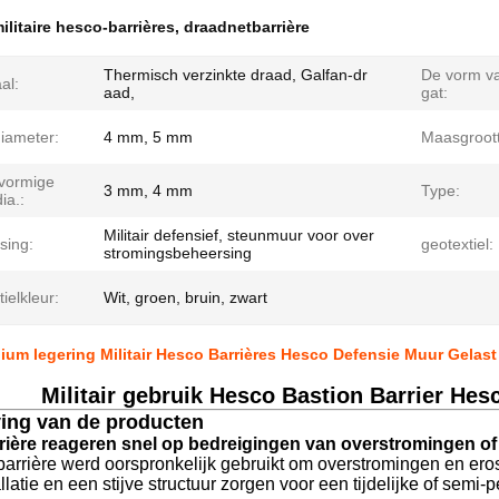
ilitaire hesco-barrières
,
draadnetbarrière
Thermisch verzinkte draad, Galfan-dr
De vorm va
al:
aad,
gat:
iameter:
4 mm, 5 mm
Maasgroott
lvormige
3 mm, 4 mm
Type:
ia.:
Militair defensief, steunmuur voor over
sing:
geotextiel:
stromingsbeheersing
ielkleur:
Wit, groen, bruin, zwart
ium legering Militair Hesco Barrières Hesco Defensie Muur Gelas
Militair gebruik Hesco Bastion Barrier Hes
ving van de producten
rière reageren snel op bedreigingen van overstromingen o
arrière werd oorspronkelijk gebruikt om overstromingen en er
allatie en een stijve structuur zorgen voor een tijdelijke of semi-