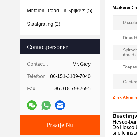
Markeren:
m
Metalen Draad En Spijkers
(5)
Materia
Staalgrating
(2)
Draadd
Contactpersonen
Spiraa
draad d
Contactpersonen:
Mr. Gary
Toepas
Telefoon:
86-151-3189-7040
Geotext
Fax.:
86-318-7982695
Zink Alumin
Beschrij
Hesco-bar
Praatje Nu
De Hesco-b
snelle inst