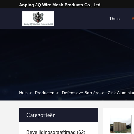
Anping JQ Wire Mesh Products Co., Ltd.
Thuis
P
Huis
>
Producten
>
Defensieve Barrière
>
Zink Aluminiu
Categorieën
Beveiligingsgraafdraad
(62)