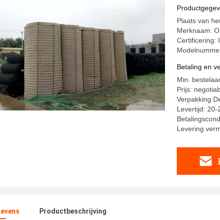
Productgege
Plaats van he
Merknaam: 
Certificering
Modelnumme
Betaling en 
Min. bestelaa
Prijs: negotia
Verpakking Det
Levertijd: 20
Betalingscond
Levering ver
evens
Productbeschrijving