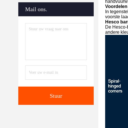
handvuurw
Voordelen 
Mail ons.
In tegenste
voorste laa
Hesco barr
De Hesco-ba
andere kle
Stuur