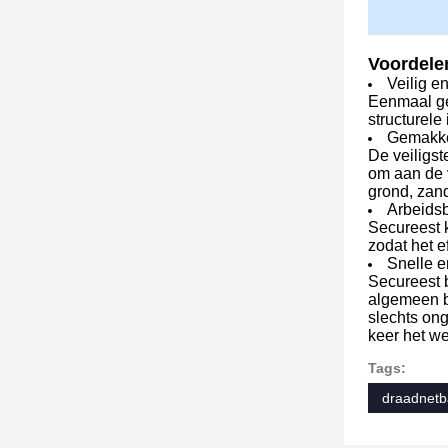
Voordele
Veilig e
Eenmaal gev
structurele
Gemakke
De veiligst
om aan de v
grond, zand
Arbeids
Secureest 
zodat het e
Snelle 
Secureest 
algemeen b
slechts ong
keer het we
Tags:
draadnetb