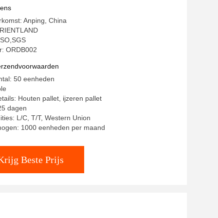
vens
rkomst: Anping, China
ORIENTLAND
: ISO,SGS
r: ORDB002
verzendvoorwaarden
ntal: 50 eenheden
ble
ails: Houten pallet, ijzeren pallet
-25 dagen
ities: L/C, T/T, Western Union
mogen: 1000 eenheden per maand
Krijg Beste Prijs