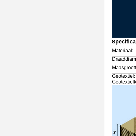
Specifica
Materiaal:
Draaddiame
Maasgroott
Geotextiel:
Geotextielk