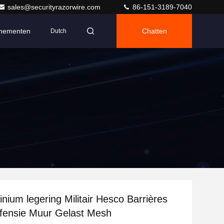
sales@securityrazorwire.com
86-151-3189-7040
nementen
Chatten
Dutch
inium legering Militair Hesco Barrières
fensie Muur Gelast Mesh