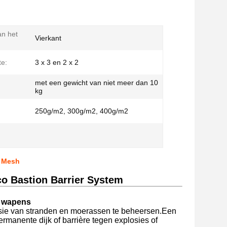
n het
Vierkant
e:
3 x 3 en 2 x 2
met een gewicht van niet meer dan 10
kg
250g/m2, 300g/m2, 400g/m2
t Mesh
co Bastion Barrier System
f wapens
osie van stranden en moerassen te beheersen.Een
permanente dijk of barrière tegen explosies of