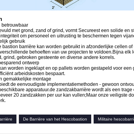
n
n betrouwbaar
uld met grond, zand of grind, vormt Secureest een solide en ste
 integriteit om personeel en uitrusting te beschermen tegen vijand
lijk gebruik
e bastion barrière kan worden gebruikt in afzonderlijke cellen 
erschillende behoeften van uw projecten te voldoen.Bijna elk l
, grind, gebroken gesteente en diverse andere korrels.
besparend ontwerp
kan worden ingeklapt en op pallets worden gestapeld voor een g
fficiënt arbeidskosten bespaart.
en gemakkelijke montage
biedt de eenvoudigste implementatiemethoden - gewoon ontvou
eschikbare apparatuur.de zandzakbarrière wordt als een tra
eveer 20 zandzakken per uur kan vullen;Maar onze veiligste do
rk.
arrière
De Barrière van het Hescobastion
Militaire hescobar