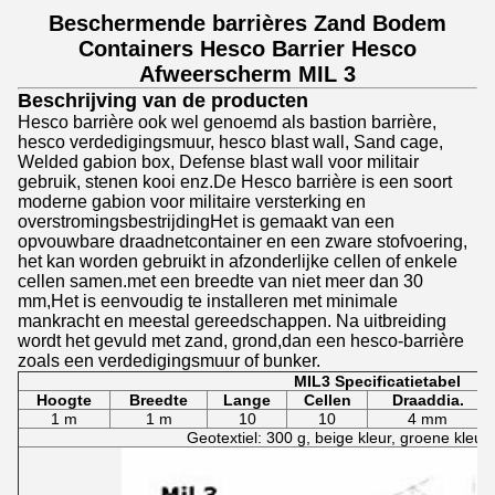
Beschermende barrières Zand Bodem
Containers Hesco Barrier Hesco
Afweerscherm MIL 3
Beschrijving van de producten
Hesco barrière ook wel genoemd als bastion barrière,
hesco verdedigingsmuur, hesco blast wall, Sand cage,
Welded gabion box, Defense blast wall voor militair
gebruik, stenen kooi enz.De Hesco barrière is een soort
moderne gabion voor militaire versterking en
overstromingsbestrijdingHet is gemaakt van een
opvouwbare draadnetcontainer en een zware stofvoering,
het kan worden gebruikt in afzonderlijke cellen of enkele
cellen samen.met een breedte van niet meer dan 30
mm,Het is eenvoudig te installeren met minimale
mankracht en meestal gereedschappen. Na uitbreiding
wordt het gevuld met zand, grond,dan een hesco-barrière
zoals een verdedigingsmuur of bunker.
MIL3 Specificatietabel
Hoogte
Breedte
Lange
Cellen
Draaddia.
1 m
1 m
10
10
4 mm
Geotextiel: 300 g, beige kleur, groene kleur, 