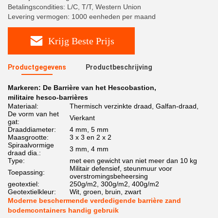
Betalingscondities: L/C, T/T, Western Union
Levering vermogen: 1000 eenheden per maand
Krijg Beste Prijs
Productgegevens
Productbeschrijving
Markeren:
De Barrière van het Hescobastion
,
militaire hesco-barrières
Materiaal:
Thermisch verzinkte draad, Galfan-draad,
De vorm van het
Vierkant
gat:
Draaddiameter:
4 mm, 5 mm
Maasgrootte:
3 x 3 en 2 x 2
Spiraalvormige
3 mm, 4 mm
draad dia.:
Type:
met een gewicht van niet meer dan 10 kg
Militair defensief, steunmuur voor
Toepassing:
overstromingsbeheersing
geotextiel:
250g/m2, 300g/m2, 400g/m2
Geotextielkleur:
Wit, groen, bruin, zwart
Moderne beschermende verdedigende barrière zand
bodemcontainers handig gebruik