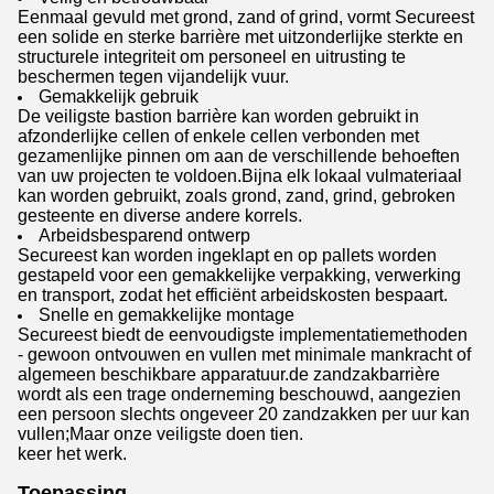
Eenmaal gevuld met grond, zand of grind, vormt Secureest
een solide en sterke barrière met uitzonderlijke sterkte en
structurele integriteit om personeel en uitrusting te
beschermen tegen vijandelijk vuur.
Gemakkelijk gebruik
De veiligste bastion barrière kan worden gebruikt in
afzonderlijke cellen of enkele cellen verbonden met
gezamenlijke pinnen om aan de verschillende behoeften
van uw projecten te voldoen.Bijna elk lokaal vulmateriaal
kan worden gebruikt, zoals grond, zand, grind, gebroken
gesteente en diverse andere korrels.
Arbeidsbesparend ontwerp
Secureest kan worden ingeklapt en op pallets worden
gestapeld voor een gemakkelijke verpakking, verwerking
en transport, zodat het efficiënt arbeidskosten bespaart.
Snelle en gemakkelijke montage
Secureest biedt de eenvoudigste implementatiemethoden
- gewoon ontvouwen en vullen met minimale mankracht of
algemeen beschikbare apparatuur.de zandzakbarrière
wordt als een trage onderneming beschouwd, aangezien
een persoon slechts ongeveer 20 zandzakken per uur kan
vullen;Maar onze veiligste doen tien.
keer het werk.
Toepassing