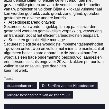
afzonderlijke cellen of enkele cellen verbonden met
gezamenlijke pinnen om aan de verschillende behoeften
van uw projecten te voldoen.Bijna elk lokaal vulmateriaal
kan worden gebruikt, zoals grond, zand, grind, gebroken
gesteente en diverse andere korrels.
Arbeidsbesparend ontwerp
Secureest kan worden ingeklapt en op pallets worden
gestapeld voor een gemakkelijke verpakking, verwerking
en transport, zodat het efficiënt arbeidskosten bespaart.
Snelle en gemakkelijke montage
Secureest biedt de eenvoudigste implementatiemethoden
- gewoon ontvouwen en vullen met minimale mankracht of
algemeen beschikbare apparatuur.de zandzakbarrière
wordt als een trage onderneming beschouwd, aangezien
een persoon slechts ongeveer 20 zandzakken per uur kan
vullen;Maar onze veiligste doen tien.
keer het werk.
Tags:
draadnetbarrière
De Barrière van het Hescobastion
Militaire hescobarrière van de zandmuur