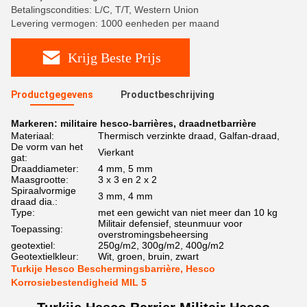
Betalingscondities: L/C, T/T, Western Union
Levering vermogen: 1000 eenheden per maand
Krijg Beste Prijs
Productgegevens
Productbeschrijving
Markeren:
militaire hesco-barrières
,
draadnetbarrière
Materiaal:
Thermisch verzinkte draad, Galfan-draad,
De vorm van het
Vierkant
gat:
Draaddiameter:
4 mm, 5 mm
Maasgrootte:
3 x 3 en 2 x 2
Spiraalvormige
3 mm, 4 mm
draad dia.:
Type:
met een gewicht van niet meer dan 10 kg
Militair defensief, steunmuur voor
Toepassing:
overstromingsbeheersing
geotextiel:
250g/m2, 300g/m2, 400g/m2
Geotextielkleur:
Wit, groen, bruin, zwart
Turkije Hesco Beschermingsbarrière, Hesco
Korrosiebestendigheid MIL 5