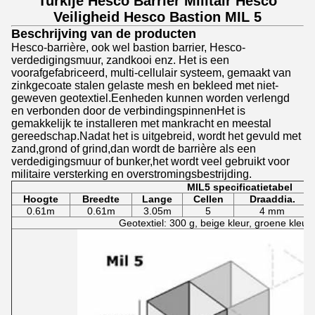
Turkije Hesco Barrier Militair Hesco
Veiligheid Hesco Bastion MIL 5
Beschrijving van de producten
Hesco-barrière, ook wel bastion barrier, Hesco-
verdedigingsmuur, zandkooi enz. Het is een
voorafgefabriceerd, multi-cellulair systeem, gemaakt van
zinkgecoate stalen gelaste mesh en bekleed met niet-
geweven geotextiel.Eenheden kunnen worden verlengd
en verbonden door de verbindingspinnenHet is
gemakkelijk te installeren met mankracht en meestal
gereedschap.Nadat het is uitgebreid, wordt het gevuld met
zand,grond of grind,dan wordt de barrière als een
verdedigingsmuur of bunker,het wordt veel gebruikt voor
militaire versterking en overstromingsbestrijding.
MIL5 specificatietabel
Hoogte
Breedte
Lange
Cellen
Draaddia.
0.61m
0.61m
3.05m
5
4 mm
Geotextiel: 300 g, beige kleur, groene kleur, 