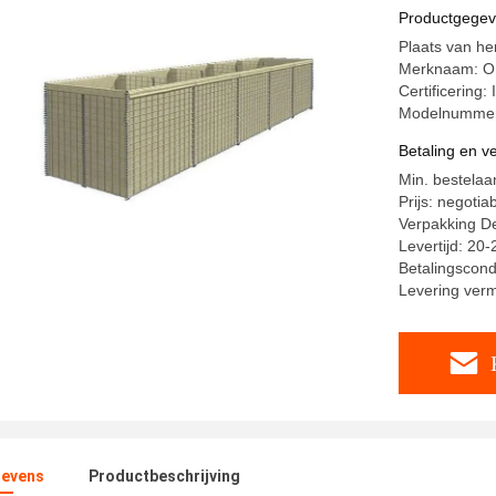
Productgege
Plaats van he
Merknaam: 
Certificering
Modelnumme
Betaling en 
Min. bestelaa
Prijs: negotia
Verpakking Det
Levertijd: 20
Betalingscond
Levering ver
evens
Productbeschrijving