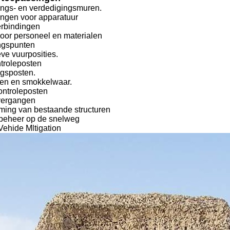
gings- en verdedigingsmuren.
ingen voor apparatuur
erbindingen
oor personeel en materialen
ngspunten
ve vuurposities.
ntroleposten
gsposten.
en en smokkelwaar.
ontroleposten
vergangen
ing van bestaande structuren
beheer op de snelweg
Vehide Mltigation