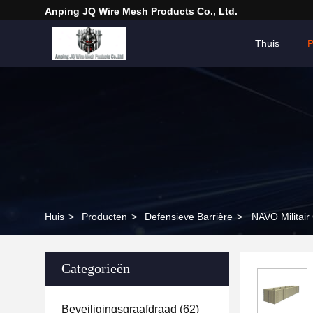
Anping JQ Wire Mesh Products Co., Ltd.
Thuis
P
Huis
>
Producten
>
Defensieve Barrière
>
NAVO Militai
Categorieën
Beveiligingsgraafdraad
(62)