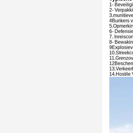
1- Beveili
2- Verpakk
3.munitiev
4Bunkers v
5.Opmerki
6- Defensie
7. Inreisco
8- Bewakin
9Explosiev
10.Streekc
11.Grenzo
12Bescherm
13.Verkeer
14.Hostile 