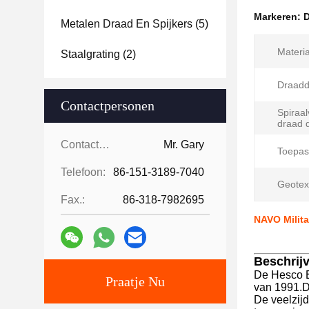
Markeren:
D
Metalen Draad En Spijkers
(5)
Materia
Staalgrating
(2)
Draadd
Contactpersonen
Spiraa
draad d
Contactpersonen:
Mr. Gary
Toepas
Telefoon:
86-151-3189-7040
Geotext
Fax.:
86-318-7982695
NAVO Milit
Beschrij
De Hesco Ba
Praatje Nu
van 1991.De
De veelzijd