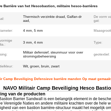
e Barrière van het Hescobastion
,
militaire hesco-barrières
Thermisch verzinkte draad, Galfan-dr
De vorm va
al:
aad,
gat:
iameter:
4 mm, 5 mm
Maasgroott
lvormige
3 mm, 4 mm
Type:
ia.:
Militair defensief, steunmuur voor over
sing:
geotextiel:
stromingsbeheersing
ielkleur:
Wit, groen, bruin, zwart
air Camp Beveiliging Defensieve barrière manden Op maat gemaak
NAVO Militair Camp Beveiliging Hesco Basti
ving van de producten
stion Barrier Sandwall is een belangrijk element in de besche
 Verenigde Naties en andere militaire krachten over de hele w
igheid van een bastion barrière-structuur maakt het mogelijk 