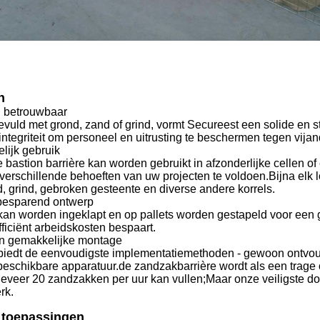
n
n betrouwbaar
uld met grond, zand of grind, vormt Secureest een solide en ste
 integriteit om personeel en uitrusting te beschermen tegen vijand
lijk gebruik
e bastion barrière kan worden gebruikt in afzonderlijke cellen 
erschillende behoeften van uw projecten te voldoen.Bijna elk l
, grind, gebroken gesteente en diverse andere korrels.
besparend ontwerp
kan worden ingeklapt en op pallets worden gestapeld voor een g
fficiënt arbeidskosten bespaart.
en gemakkelijke montage
biedt de eenvoudigste implementatiemethoden - gewoon ontvou
eschikbare apparatuur.de zandzakbarrière wordt als een tra
eveer 20 zandzakken per uur kan vullen;Maar onze veiligste do
rk.
 toepassingen