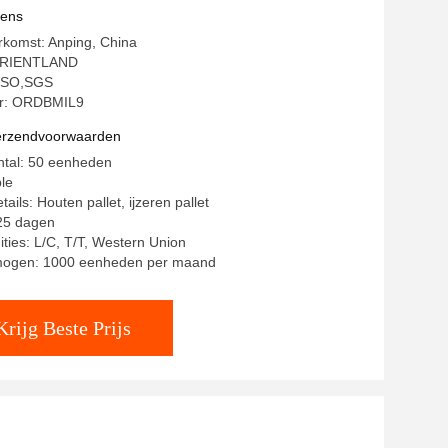
vens
rkomst: Anping, China
ORIENTLAND
: ISO,SGS
r: ORDBMIL9
verzendvoorwaarden
ntal: 50 eenheden
ble
ails: Houten pallet, ijzeren pallet
-25 dagen
ities: L/C, T/T, Western Union
mogen: 1000 eenheden per maand
Krijg Beste Prijs