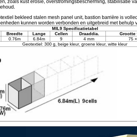
n, zoals kust erosie, overstromingsbescherming, stabilisatie v
ehoud.
extiel bekleed stalen mesh panel unit, bastion barrière is voll
Eenheden kunnen worden verbonden en uitgebreid met behulp v
MIL9 Specificatietabel
Breedte
Lange
Cellen
Draaddia.
Grootte 
0.76m
6.84m
9
4 mm
75 
Geotextiel: 300 g, beige kleur, groene kleur, witte kleur