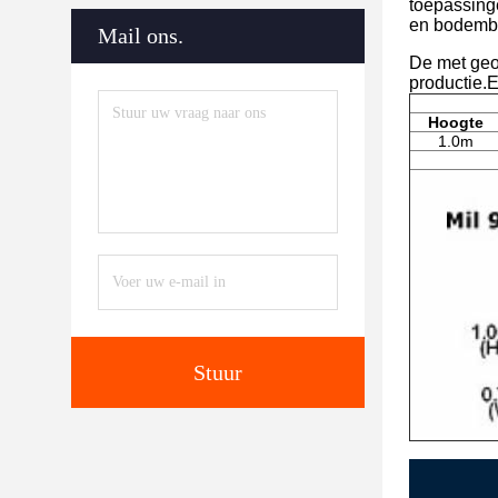
toepassinge
en bodemb
Mail ons.
De met geot
productie.
Hoogte
1.0m
Stuur