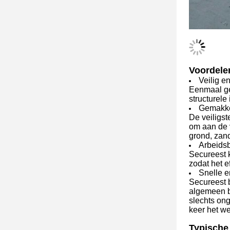
Voordele
Veilig e
Eenmaal gev
structurele
Gemakke
De veiligst
om aan de v
grond, zand
Arbeids
Secureest 
zodat het e
Snelle 
Secureest 
algemeen b
slechts ong
keer het we
Typische