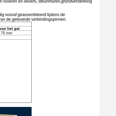
an rivieren en oevers, steunmuren,grondversterking
edig vooraf geassembleerd tijdens de
an de geleverde verbindingspinnen.
van het gat
× 75 mm