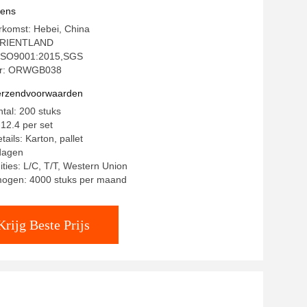
vens
rkomst: Hebei, China
ORIENTLAND
: ISO9001:2015,SGS
r: ORWGB038
verzendvoorwaarden
ntal: 200 stuks
-12.4 per set
ails: Karton, pallet
 dagen
ities: L/C, T/T, Western Union
mogen: 4000 stuks per maand
Krijg Beste Prijs