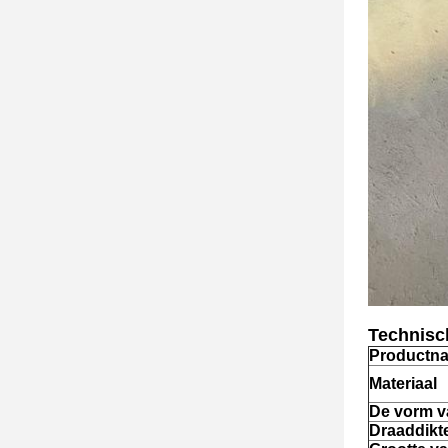
Technisch
Productn
Materiaal
De vorm v
Draad
dikt