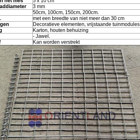
an het mes
5 x 10 cm
aaddiameter
3 mm
50cm, 100cm, 150cm, 200cm.
.
met een breedte van niet meer dan 30 cm
ngen
Decoratieve elementen, vrijstaande tuinmodules
g
Karton, houten behuizing
- Jawel.
f
Kan worden verstrekt