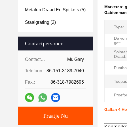
Markeren:
g
Metalen Draad En Spijkers
(5)
Gabionmand
Staalgrating
(2)
Type:
De vor
Contactpersonen
gat:
Spiraa
Draad:
Contactpersonen:
Mr. Gary
Puntho
Telefoon:
86-151-3189-7040
Toepas
Fax.:
86-318-7982695
Proefpr
Galfan 4 H
Praatje Nu
Kenmerke