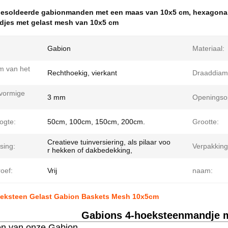
esoldeerde gabionmanden met een maas van 10x5 cm
,
hexagona
jes met gelast mesh van 10x5 cm
Gabion
Materiaal:
m van het
Rechthoekig, vierkant
Draaddiam
lvormige
3 mm
Openingso
ogte:
50cm, 100cm, 150cm, 200cm.
Grootte:
Creatieve tuinversiering, als pilaar voo
sing:
Verpakking
r hekken of dakbedekking,
oef:
Vrij
naam:
oeksteen Gelast Gabion Baskets Mesh 10x5cm
Gabions 4-hoeksteenmandje 
n van onze Gabion