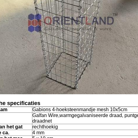
e specificaties
aam
Gabions 4-hoeksteenmandje mesh 10x5cm
Galfan Wire,
warmgegalvaniseerde draad, puntg
draadnet
an het gat
rechthoekig
e ca.
4 mm