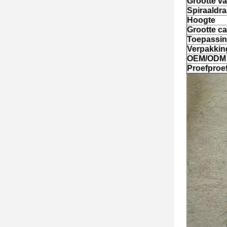
Grootte v
Spiraaldr
Hoogte
Grootte ca
Toepassi
Verpakkin
OEM/ODM
Proefproe