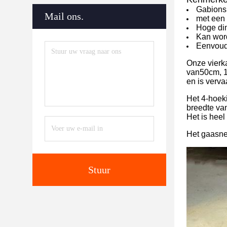
Gabions
Mail ons.
met een
Hoge dim
Kan word
Eenvoud
Onze vierk
van50cm, 1
en is verv
Het 4-hoek
breedte van
Het is heel
Het gaasne
Stuur