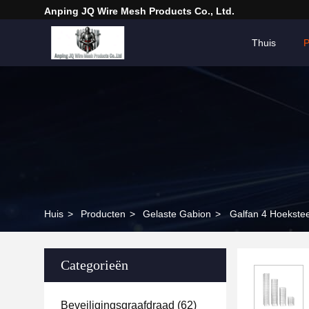
Anping JQ Wire Mesh Products Co., Ltd.
Thuis
P
Huis
>
Producten
>
Gelaste Gabion
>
Galfan 4 Hoekste
Categorieën
Beveiligingsgraafdraad
(62)