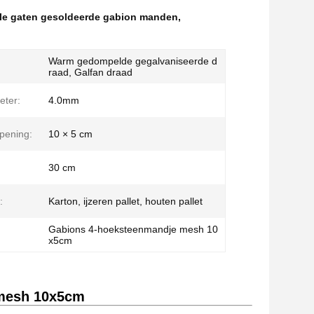
le gaten gesoldeerde gabion manden
,
Warm gedompelde gegalvaniseerde d
raad, Galfan draad
eter:
4.0mm
pening:
10 × 5 cm
30 cm
:
Karton, ijzeren pallet, houten pallet
Gabions 4-hoeksteenmandje mesh 10
x5cm
mesh 10x5cm