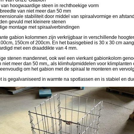
 van hoogwaardige steen in rechthoekige vorm
 breedte van niet meer dan 50 mm
ensionale stabiliteit door middel van spiraalvormige en afst
en gevuld met kleinere stenen
ige montage met spiraalverbindingen
ante gabion kolommen zijn verkrijgbaar in verschillende hoogt
00cm, 150cm of 200cm. En het basisgebied is 30 x 30 cm aang
aardigd met een draaddikte van 4 mm.
ige stenen mandennet, ook wel een vierkant gabionkolom genoem
 niet meer dan 50 mm,, als klimhulpmiddelen voor klimplanten o
 eenvoudig om het gabion met de spiraal te monteren en vervolge
t is gegalvaniseerd in warmte na spotlassen en is stabiel en d