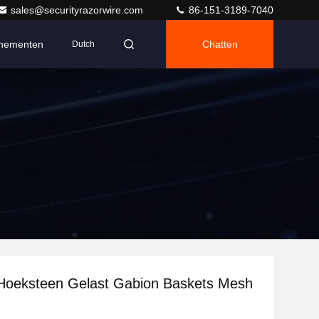
sales@securityrazorwire.com
86-151-3189-7040
nementen
Chatten
Dutch
 Hoeksteen Gelast Gabion Baskets Mesh