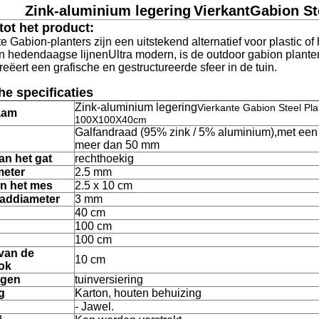
Zink-aluminium legering
Vierkant
Gabion St
 tot het product:
e Gabion-planters zijn een uitstekend alternatief voor plastic of
n hedendaagse lijnenUltra modern, is de outdoor gabion planter
reëert een grafische en gestructureerde sfeer in de tuin.
e specificaties
Zink-aluminium legering
Vierkante Gabion Steel Pla
aam
100X100X40cm
Galfandraad (95% zink / 5% aluminium),
met een 
meer dan 50 mm
an het gat
rechthoekig
meter
2.5 mm
an het mes
2.5 x 10 cm
aaddiameter
3 mm
40 cm
100 cm
100 cm
 van de
10 cm
ok
ngen
tuinversiering
g
Karton, houten behuizing
- Jawel.