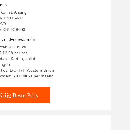
vens
rkomst: Anping
ORIENTLAND
 ISO
r: ORRGB003
verzendvoorwaarden
ntal: 200 stuks
5-12.68 per set
ails: Karton, pallet
 dagen
ities: L/C, T/T, Western Union
mogen: 5000 stuks per maand
Krijg Beste Prijs