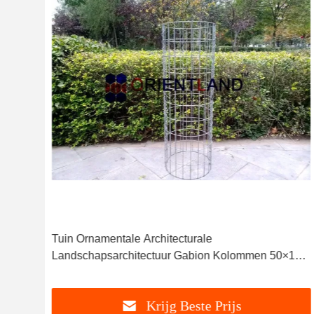
last
Tuin Ornamentale Architecturale
ers
Landschapsarchitectuur Gabion Kolommen 50×100
mm
Krijg Beste Prijs