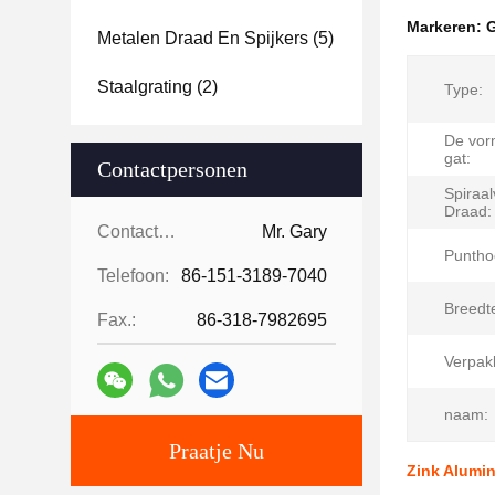
Markeren:
G
Metalen Draad En Spijkers
(5)
Staalgrating
(2)
Type:
De vor
gat:
Contactpersonen
Spiraa
Draad:
Contactpersonen:
Mr. Gary
Puntho
Telefoon:
86-151-3189-7040
Breedt
Fax.:
86-318-7982695
Verpak
naam:
Praatje Nu
Zink Alumi