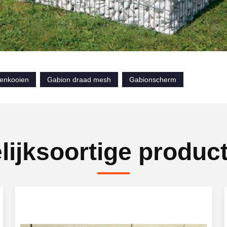
enkooien
Gabion draad mesh
Gabionscherm
lijksoortige produc