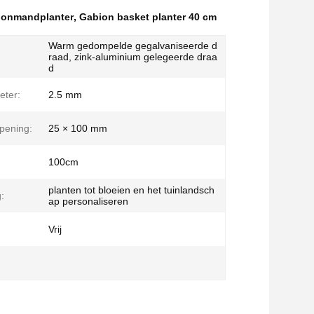
bionmandplanter
,
Gabion basket planter 40 cm
Warm gedompelde gegalvaniseerde d
raad, zink-aluminium gelegeerde draa
d
eter:
2.5 mm
pening:
25 × 100 mm
100cm
planten tot bloeien en het tuinlandsch
:
ap personaliseren
:
Vrij