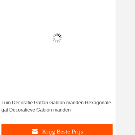
Tuin Decoratie Galfan Gabion manden Hexagonale
De h
gat Decoratieve Gabion manden
Sam
2m×
Krijg Beste Prijs