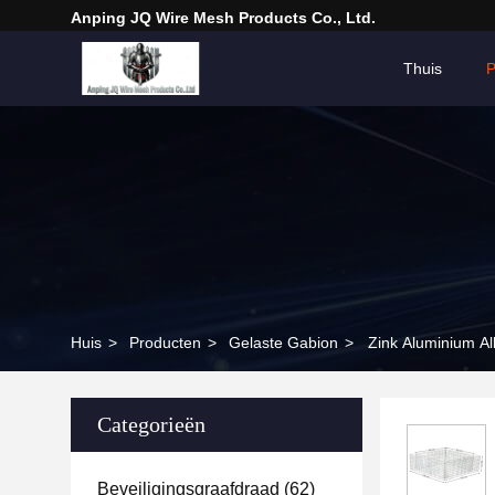
Anping JQ Wire Mesh Products Co., Ltd.
Thuis
P
Huis
>
Producten
>
Gelaste Gabion
>
Zink Aluminium A
Categorieën
Beveiligingsgraafdraad
(62)