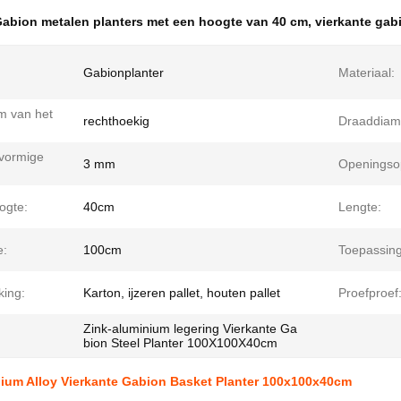
abion metalen planters met een hoogte van 40 cm
,
vierkante ga
Gabionplanter
Materiaal:
m van het
rechthoekig
Draaddiam
lvormige
3 mm
Openingso
ogte:
40cm
Lengte:
e:
100cm
Toepassing
king:
Karton, ijzeren pallet, houten pallet
Proefproef
Zink-aluminium legering Vierkante Ga
bion Steel Planter 100X100X40cm
nium Alloy Vierkante Gabion Basket Planter 100x100x40cm