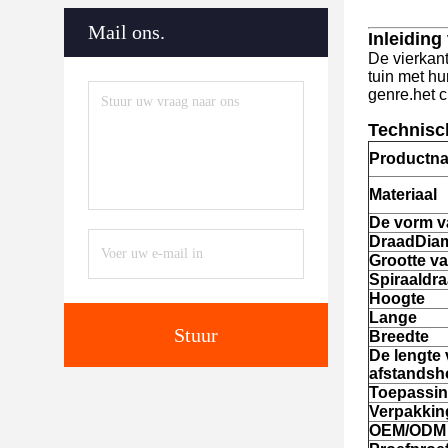
Mail ons.
Inleiding
De vierkant
tuin met hu
genre.het c
Technisch
Productn
Materiaal
De vorm v
Draad
Dia
Grootte v
Spiraaldr
Hoogte
Lange
Stuur
Breedte
De lengte
afstandsh
Toepassi
Verpakkin
OEM/ODM