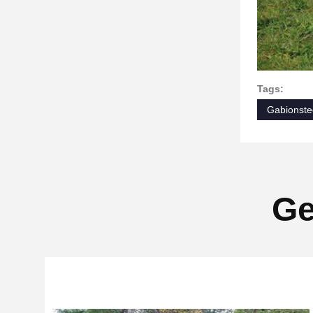
Tags:
Gabionste
Ge