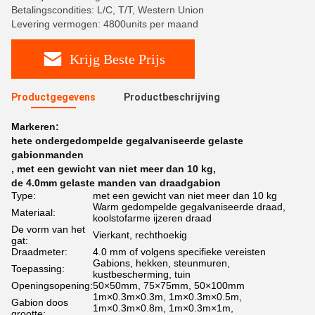
Betalingscondities: L/C, T/T, Western Union
Levering vermogen: 4800units per maand
Krijg Beste Prijs
Productgegevens
Productbeschrijving
Markeren:
hete ondergedompelde gegalvaniseerde gelaste
gabionmanden
,
met een gewicht van niet meer dan 10 kg
,
de 4.0mm gelaste manden van draadgabion
Type:
met een gewicht van niet meer dan 10 kg
Warm gedompelde gegalvaniseerde draad,
Materiaal:
koolstofarme ijzeren draad
De vorm van het
Vierkant, rechthoekig
gat:
Draadmeter:
4.0 mm of volgens specifieke vereisten
Gabions, hekken, steunmuren,
Toepassing:
kustbescherming, tuin
Openingsopening:
50×50mm, 75×75mm, 50×100mm
1m×0.3m×0.3m, 1m×0.3m×0.5m,
Gabion doos
1m×0.3m×0.8m, 1m×0.3m×1m,
grootte: