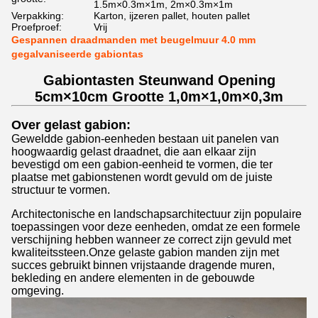
1.5m×0.3m×1m, 2m×0.3m×1m
Verpakking:
Karton, ijzeren pallet, houten pallet
Proefproef:
Vrij
Gespannen draadmanden met beugelmuur 4.0 mm
gegalvaniseerde gabiontas
Gabiontasten Steunwand Opening
5cm×10cm Grootte 1,0m×1,0m×0,3m
Over gelast gabion:
Geweldde gabion-eenheden bestaan uit panelen van
hoogwaardig gelast draadnet, die aan elkaar zijn
bevestigd om een gabion-eenheid te vormen, die ter
plaatse met gabionstenen wordt gevuld om de juiste
structuur te vormen.
Architectonische en landschapsarchitectuur zijn populaire
toepassingen voor deze eenheden, omdat ze een formele
verschijning hebben wanneer ze correct zijn gevuld met
kwaliteitssteen.Onze gelaste gabion manden zijn met
succes gebruikt binnen vrijstaande dragende muren,
bekleding en andere elementen in de gebouwde
omgeving.