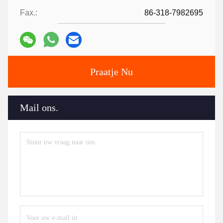
Fax.:
86-318-7982695
Praatje Nu
Mail ons.