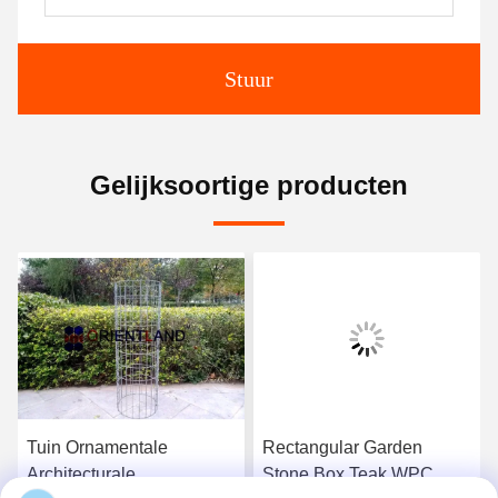
Stuur
Gelijksoortige producten
Rectangular Garden
Tuin Decoratie Galfan
Stone Box Teak WPC
Gabion manden