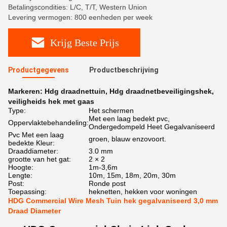
Betalingscondities: L/C, T/T, Western Union
Levering vermogen: 800 eenheden per week
Krijg Beste Prijs
Productgegevens
Productbeschrijving
Markeren:
Hdg draadnettuin
,
Hdg draadnetbeveiligingshek
,
veiligheids hek met gaas
Type:
Het schermen
Met een laag bedekt pvc,
Oppervlaktebehandeling:
Ondergedompeld Heet Gegalvaniseerd
Pvc Met een laag
groen, blauw enzovoort.
bedekte Kleur:
Draaddiameter:
3.0 mm
grootte van het gat:
2 × 2
Hoogte:
1m-3,6m
Lengte:
10m, 15m, 18m, 20m, 30m
Post:
Ronde post
Toepassing:
heknetten, hekken voor woningen
HDG Commercial Wire Mesh Tuin hek gegalvaniseerd 3,0 mm
Draad Diameter