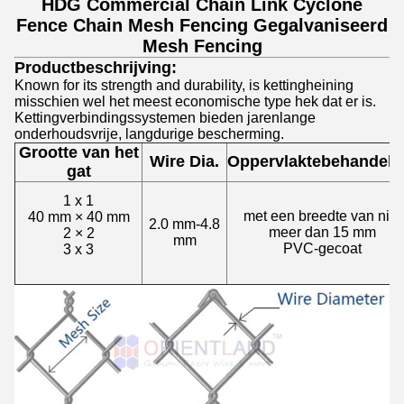
HDG Commercial Chain Link Cyclone
Fence Chain Mesh Fencing Gegalvaniseerd
Mesh Fencing
Productbeschrijving:
Known for its strength and durability, is kettingheining
misschien wel het meest economische type hek dat er is.
Kettingverbindingssystemen bieden jarenlange
onderhoudsvrije, langdurige bescherming.
Grootte van het
Wire Dia.
Oppervlaktebehandeli
gat
1 x 1
met een breedte van niet
40 mm × 40 mm
2.0 mm-4.8
meer dan 15 mm
2 × 2
mm
PVC-gecoat
3 x 3