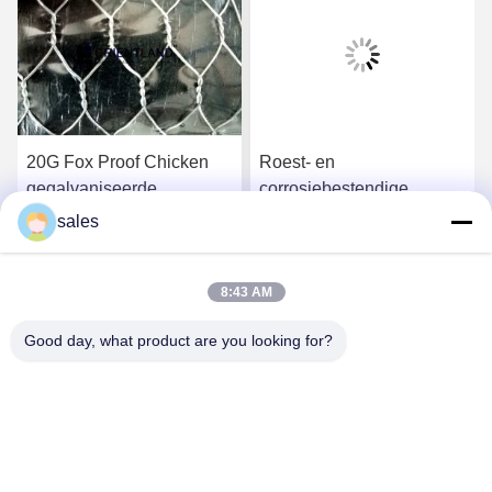
20G Fox Proof Chicken
Roest- en
gegalvaniseerde
corrosiebestendige
zeshoekige netten 36 inch
gegalvaniseerde
sales
150 voet consistente
zeshoekige
Krijg Beste Prijs
Krijg Beste Prijs
uitstraling
draadnettenrol plat
8:43 AM
oppervlak
Good day, what product are you looking for?
Anping JQ Wire Mesh Products Co., Ltd.
sales@securityrazorwire.com