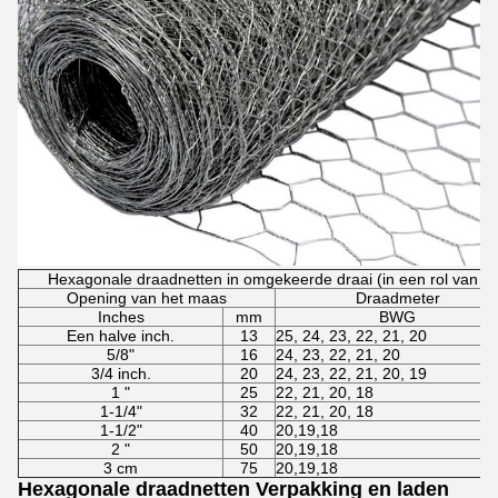
Hexagonale draadnetten in omgekeerde draai (in een rol van 30
Opening van het maas
Draadmeter
Inches
mm
BWG
Een halve inch.
13
25, 24, 23, 22, 21, 20
5/8"
16
24, 23, 22, 21, 20
3/4 inch.
20
24, 23, 22, 21, 20, 19
1 "
25
22, 21, 20, 18
1-1/4"
32
22, 21, 20, 18
1-1/2"
40
20,19,18
2 "
50
20,19,18
3 cm
75
20,19,18
Hexagonale draadnetten Verpakking en laden