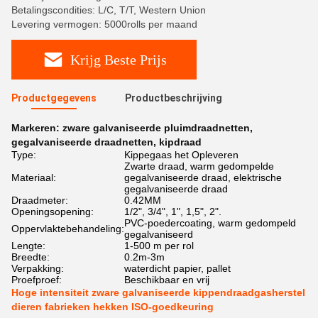
Betalingscondities: L/C, T/T, Western Union
Levering vermogen: 5000rolls per maand
Krijg Beste Prijs
Productgegevens
Productbeschrijving
Markeren:
zware galvaniseerde pluimdraadnetten
,
gegalvaniseerde draadnetten
,
kipdraad
Type:
Kippegaas het Opleveren
Zwarte draad, warm gedompelde
Materiaal:
gegalvaniseerde draad, elektrische
gegalvaniseerde draad
Draadmeter:
0.42MM
Openingsopening:
1/2", 3/4", 1", 1,5", 2".
PVC-poedercoating, warm gedompeld
Oppervlaktebehandeling:
gegalvaniseerd
Lengte:
1-500 m per rol
Breedte:
0.2m-3m
Verpakking:
waterdicht papier, pallet
Proefproef:
Beschikbaar en vrij
Hoge intensiteit zware galvaniseerde kippendraadgasherstel
dieren fabrieken hekken ISO-goedkeuring