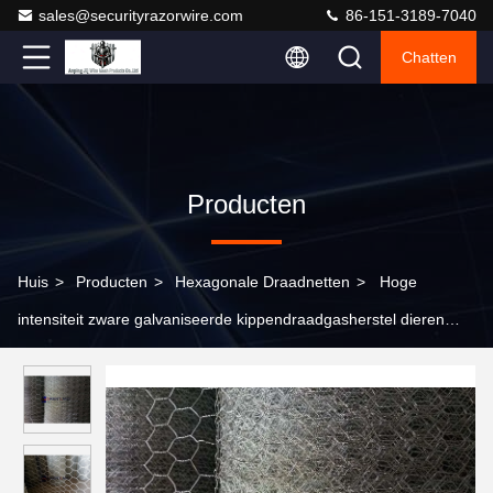
sales@securityrazorwire.com
86-151-3189-7040
Chatten
Producten
Huis
>
Producten
>
Hexagonale Draadnetten
>
Hoge
intensiteit zware galvaniseerde kippendraadgasherstel dieren
fabrieken hekken ISO-goedkeuring