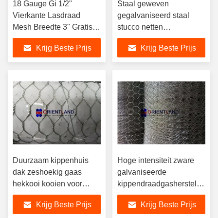
18 Gauge Gi 1/2"
Staal geweven
Vierkante Lasdraad
gegalvaniseerd staal
Mesh Breedte 3" Gratis
stucco netten
Monster
kippenplaats netten
Krijg Beste Prijs
Krijg Beste Prijs
stevige structuur anti
corrosie
Duurzaam kippenhuis
Hoge intensiteit zware
dak zeshoekig gaas
galvaniseerde
hekkooi kooien voor
kippendraadgasherstel
kleine dieren
dieren fabrieken hekken
Krijg Beste Prijs
Krijg Beste Prijs
ISO-goedkeuring