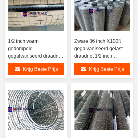
1/2 inch warm
Zware 36 inch X100ft
gedompeld
gegalvaniseerd gelast
gegalvaniseerd draadnet
draadnet 1/2 inch
rol voor kippenhok hek
opening
Krijg Beste Prijs
Krijg Beste Prijs