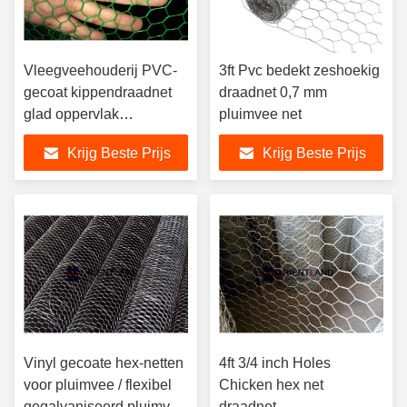
Vleegveehouderij PVC-
3ft Pvc bedekt zeshoekig
gecoat kippendraadnet
draadnet 0,7 mm
glad oppervlak
pluimvee net
oxidatieweerstand
Krijg Beste Prijs
Krijg Beste Prijs
Vinyl gecoate hex-netten
4ft 3/4 inch Holes
voor pluimvee / flexibel
Chicken hex net
gegalvaniseerd pluimvee
draadnet