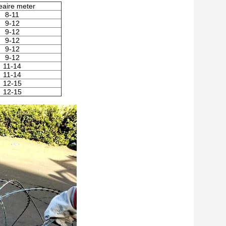
eaire meter
8-11
9-12
9-12
9-12
9-12
9-12
11-14
11-14
12-15
12-15