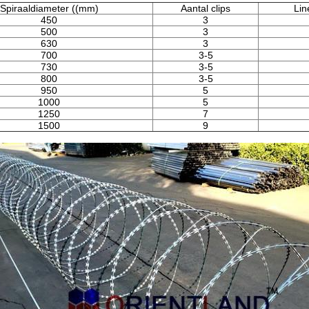
Spiraaldiameter ((mm)
Aantal clips
Lin
450
3
500
3
630
3
700
3-5
730
3-5
800
3-5
950
5
1000
5
1250
7
1500
9