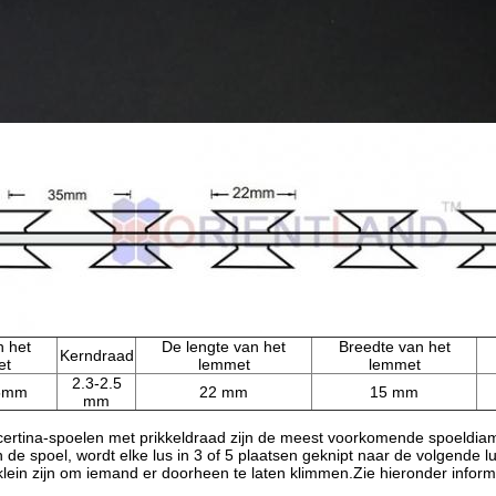
n het
De lengte van het
Breedte van het
Kerndraad
et
lemmet
lemmet
2.3-2.5
.5mm
22 mm
15 mm
mm
certina-spoelen met prikkeldraad zijn de meest voorkomende spoeldi
 de spoel, wordt elke lus in 3 of 5 plaatsen geknipt naar de volgende 
klein zijn om iemand er doorheen te laten klimmen.Zie hieronder inform