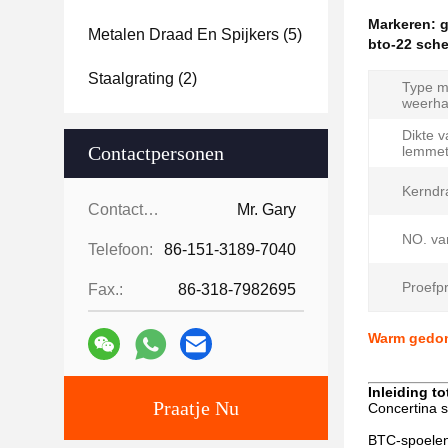
Markeren:
g
Metalen Draad En Spijkers
(5)
bto-22 sch
Staalgrating
(2)
Type m
weerha
Dikte v
Contactpersonen
lemmet
Kerndr
Contactpersonen:
Mr. Gary
NO. va
Telefoon:
86-151-3189-7040
Proefpr
Fax.:
86-318-7982695
Warm gedom
Inleiding to
Praatje Nu
Concertina s
BTC-spoelen