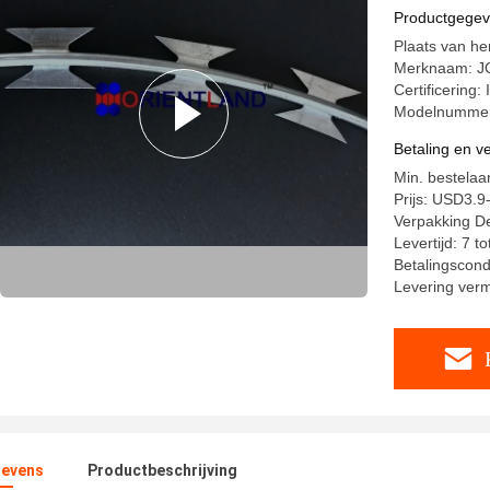
BTC 54 l
Productgege
Plaats van he
Merknaam: JQ
Certificering
Modelnumme
Betaling en 
Min. bestelaan
Prijs: USD3.9-
Verpakking De
Levertijd: 7 t
Betalingscondi
Levering verm
evens
Productbeschrijving