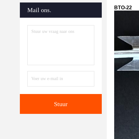
BTO-22
Mail ons.
Stuur