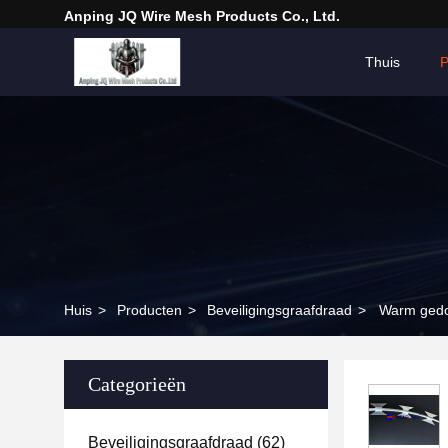
Anping JQ Wire Mesh Products Co., Ltd.
Thuis
P
Huis
>
Producten
>
Beveiligingsgraafdraad
>
Warm gedo
Categorieën
Beveiligingsgraafdraad
(62)