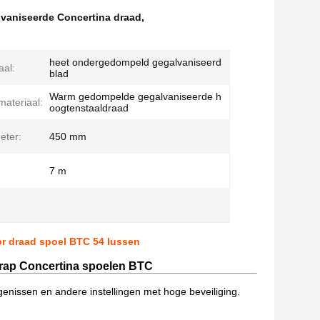
vaniseerde Concertina draad
,
heet ondergedompeld gegalvaniseerd
aal:
blad
Warm gedompelde gegalvaniseerde h
ateriaal:
oogtenstaaldraad
eter:
450 mm
7 m
r draad spoel BTC 54 lussen
rap Concertina spoelen BTC
enissen en andere instellingen met hoge beveiliging.