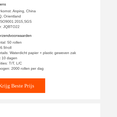
ussen
vens
rkomst: Anping, China
, Orientland
: ISO9001:2015,SGS
r: JQBTO22
verzendvoorwaarden
tal: 50 rollen
6.9/roll
tails: Waterdicht papier + plastic geweven zak
ot 10 dagen
ties: T/T, L/C
ogen: 2000 rollen per dag
Krijg Beste Prijs