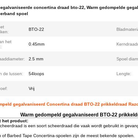
egalvaniseerde concertina draad bto-22
,
Warm gedompelde gegal
eerband spoel
et
BTO-22
Bladmateri
ken:
an het
0.45mm
Kerndraadm
:
aaddiameter:
2.5 mm
Spoel diam
n de lussen:
54loops
Lengte:
oef:
Vrij
peld gegalvaniseerd Concertina draad BTO-22 prikkeldraad Razo
Warm gedompeld gegalvaniseerd BTO-22 prikkeld
t het product:
cheerdraad is een soort scheerdraad die vaak wordt gebruikt in gevang
 of Barbed Tape Concertina-spoelen zijn de meest bekende spoelen.