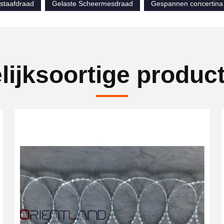
sstaafdraad
Gelaste Scheermesdraad
Gespannen concertina
lijksoortige produc