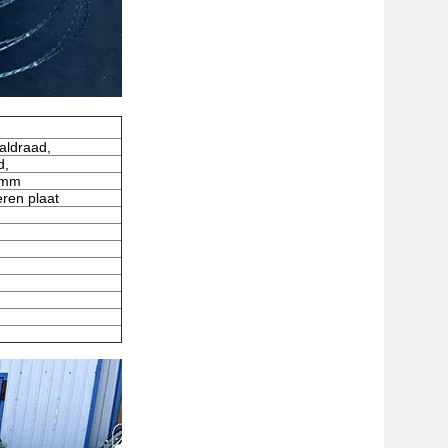
aldraad,
d,
0 mm
ren plaat