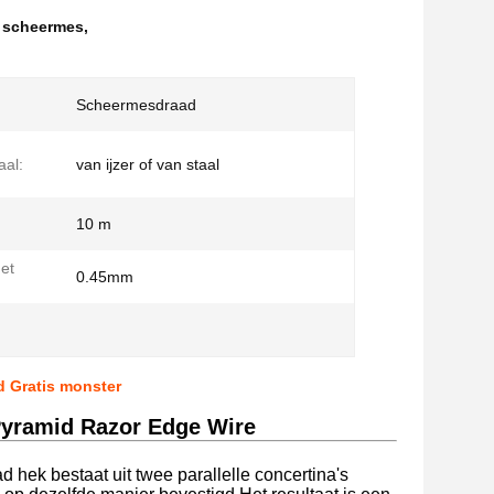
e scheermes
,
Scheermesdraad
aal:
van ijzer of van staal
10 m
het
0.45mm
d Gratis monster
 Pyramid Razor Edge Wire
d hek bestaat uit twee parallelle concertina's