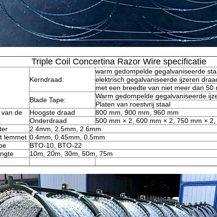
Triple Coil Concertina Razor Wire specificatie
warm gedompelde gegalvaniseerde sta
Kerndraad:
elektrisch gegalvaniseerde ijzeren draa
met een breedte van niet meer dan 5
Warm gedompelde gegalvaniseerde ijze
Blade Tape:
Platen van roestvrij staal
 van de
Hoogste draad
800 mm, 900 mm, 960 mm
Onderdraad
500 mm × 2, 600 mm × 2, 750 mm × 2,
ter
2.4mm, 2.5mm, 2.6mm
et lemmet
0.4mm, 0.45mm, 0.5mm
pe
BTO-10, BTO-22
engte
10m, 20m, 30m, 50m, 75m