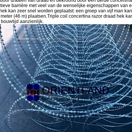
door draaien van draad en bekroond door een derde concertina 
ectieve barrière met veel van de wenselijke eigenschappen van 
hek kan zeer snel worden geplaatst: een groep van vijf man kan
meter (46 m) plaatsen.Triple coil concertina razor draad hek ka
 bouwtijd aanzienlijk.