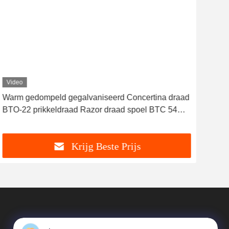
Video
Vid
Warm gedompeld gegalvaniseerd Concertina draad
CBT
BTO-22 prikkeldraad Razor draad spoel BTC 54
Mili
lussen
Krijg Beste Prijs