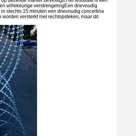
op dezelfde manier bevestigd.Het resultaat is een
een willekeurige verstrengelingEen drievoudig
 in slechts 15 minuten een drievoudig concertina
n worden versterkt met rechtopsteken, maar dit