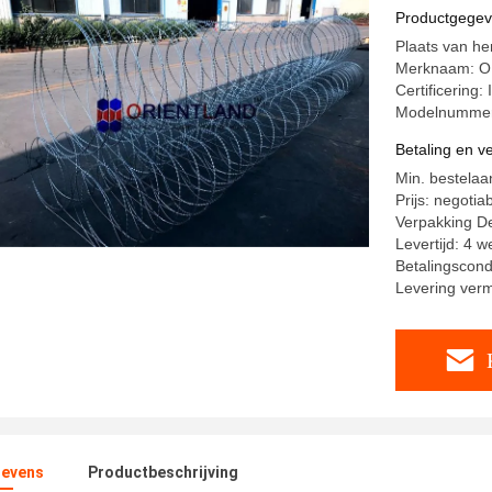
Productgege
Plaats van he
Merknaam: 
Certificering
Modelnumme
Betaling en 
Min. bestelaa
Prijs: negotia
Verpakking De
Levertijd: 4 
Betalingscond
Levering ver
evens
Productbeschrijving