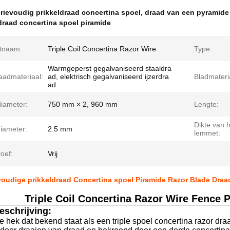
rievoudig prikkeldraad concertina spoel
,
draad van een pyramid
draad concertina spoel piramide
tnaam:
Triple Coil Concertina Razor Wire
Type:
Warmgeperst gegalvaniseerd staaldra
aadmateriaal:
ad, elektrisch gegalvaniseerd ijzerdra
Bladmateri
ad
diameter:
750 mm × 2, 960 mm
Lengte:
Dikte van 
iameter:
2.5 mm
lemmet:
oef:
Vrij
oudige prikkeldraad Concertina spoel Piramide Razor Blade Draa
Triple Coil Concertina Razor Wire Fence
eschrijving:
e hek dat bekend staat als een triple spoel concertina razor draa