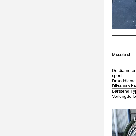
Materiaal
De diameter
spoel
Draaddiame
Dikte van h
Barstend Ty
Verlengde l