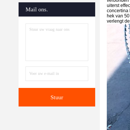
verbonden 
uiterst eff
Mail ons.
concertina 
hek van 50 
verlengt de
Stuur