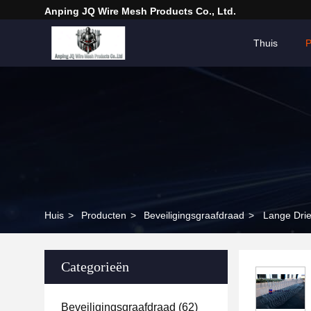
Anping JQ Wire Mesh Products Co., Ltd.
Thuis
P
Huis
>
Producten
>
Beveiligingsgraafdraad
>
Lange Drie
Categorieën
Beveiligingsgraafdraad
(62)