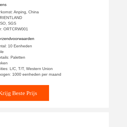
vens
rkomst: Anping, China
ORIENTLAND
: ISO, SGS
r: ORTCRW001
verzendvoorwaarden
ntal: 10 Eenheden
ble
tails: Paletten
weken
ities: L/C, T/T, Western Union
mogen: 1000 eenheden per maand
Krijg Beste Prijs