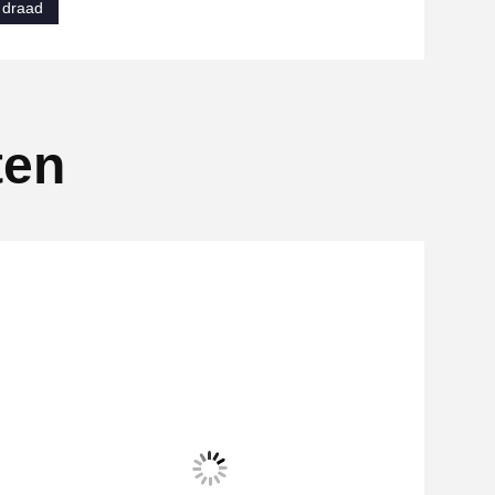
 draad
ten