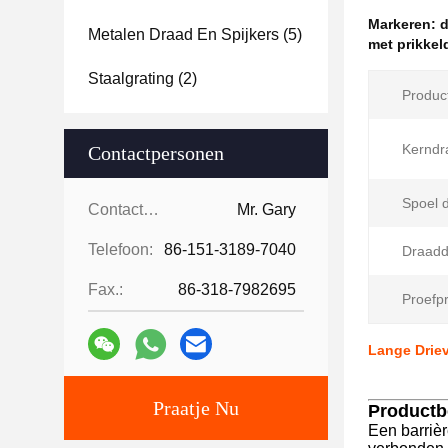
Markeren:
d
Metalen Draad En Spijkers
(5)
met prikkel
Staalgrating
(2)
Produc
Kerndr
Contactpersonen
Spoel 
Contactpersonen:
Mr. Gary
Telefoon:
86-151-3189-7040
Draadd
Fax.:
86-318-7982695
Proefpr
Lange Driev
Praatje Nu
Productb
Een barrièr