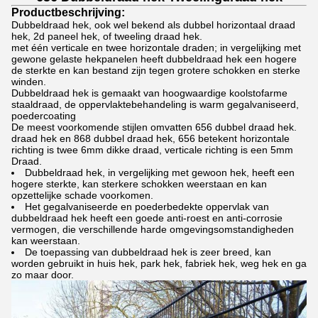
Productbeschrijving:
Dubbeldraad hek, ook wel bekend als dubbel horizontaal draad
hek, 2d paneel hek, of tweeling draad hek.
met één verticale en twee horizontale draden; in vergelijking met
gewone gelaste hekpanelen heeft dubbeldraad hek een hogere
de sterkte en kan bestand zijn tegen grotere schokken en sterke
winden.
Dubbeldraad hek is gemaakt van hoogwaardige koolstofarme
staaldraad, de oppervlaktebehandeling is warm gegalvaniseerd,
poedercoating
De meest voorkomende stijlen omvatten 656 dubbel draad hek.
draad hek en 868 dubbel draad hek, 656 betekent horizontale
richting is twee 6mm dikke draad, verticale richting is een 5mm
Draad.
Dubbeldraad hek, in vergelijking met gewoon hek, heeft een
hogere sterkte, kan sterkere schokken weerstaan en kan
opzettelijke schade voorkomen.
Het gegalvaniseerde en poederbedekte oppervlak van
dubbeldraad hek heeft een goede anti-roest en anti-corrosie
vermogen, die verschillende harde omgevingsomstandigheden
kan weerstaan.
De toepassing van dubbeldraad hek is zeer breed, kan
worden gebruikt in huis hek, park hek, fabriek hek, weg hek en ga
zo maar door.