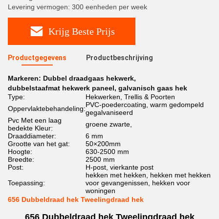
Levering vermogen: 300 eenheden per week
Krijg Beste Prijs
Productgegevens
Productbeschrijving
Markeren:
Dubbel draadgaas hekwerk
,
dubbelstaafmat hekwerk paneel
,
galvanisch gaas hek
Type:
Hekwerken, Trellis & Poorten
PVC-poedercoating, warm gedompeld
Oppervlaktebehandeling:
gegalvaniseerd
Pvc Met een laag
groene zwarte,
bedekte Kleur:
Draaddiameter:
6 mm
Grootte van het gat:
50×200mm
Hoogte:
630-2500 mm
Breedte:
2500 mm
Post:
H-post, vierkante post
hekken met hekken, hekken met hekken
Toepassing:
voor gevangenissen, hekken voor
woningen
656 Dubbeldraad hek Tweelingdraad hek
656 Dubbeldraad hek Tweelingdraad hek