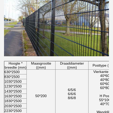
Hoogte *
Maasgrootte
Draaddiameter
Posttype ((
breedte (mm)
((mm)
((mm)
Vierkante po
630*2500
40*60
830*2500
40*80
1030*2500
60*60
1230*2500
60*80
6/5/6
1430*2500
6/6/6
50*200
H Post
1630*2500
8/6/8
55*100
1830*2500
40*70
2030*2500
2230*2500
Wanddikt