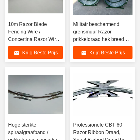
10m Razor Blade
Militair beschermend
Fencing Wire /
grensmuur Razor
Concertina Razor Wire
prikkeldraad hek breed
Roll BTO-11
toepassingsbereik
Krijg Beste Prijs
Krijg Beste Prijs
Hoge sterkte
Professionele CBT 60
spiraalgraafband /
Razor Ribbon Draad,
prikkeldraad concertina
Spiral Barbed Draad hek