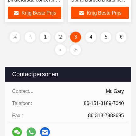
schermen CBT 65
Gratis Proef
Krijg Beste Prijs
Krijg Beste Prijs
1
2
3
4
5
6
Contactpersonen
Contactpersonen:
Mr. Gary
Telefoon:
86-151-3189-7040
Fax.:
86-318-7982695