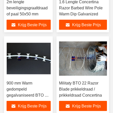
2m lengte
1.6 Lengte Concertina
beveiligingsgraafdraad
Razor Barbed Wire Pole
of paal 50x50 mm
Warm Dip Galvanized
Krijg Beste Prijs
Krijg Beste Prijs
900 mm Warm
Militaty BTO 22 Razor
gedompeld
Blade prikkeldraad /
gegalvaniseerd BTO 10
prikkeldraad Concertina
Security Razor Wire 14-
Krijg Beste Prijs
Krijg Beste Prijs
16m