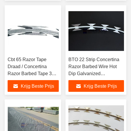
Cbt 65 Razor Tape
BTO 22 Strip Concertina
Draad / Concertina
Razor Barbed Wire Hot
Razor Barbed Tape 33-
Dip Galvanized
56lussen
Gevangenis Razor Wire
Krijg Beste Prijs
Krijg Beste Prijs
Voor Airport