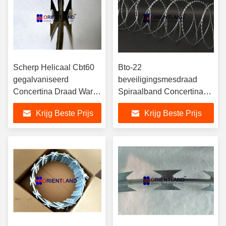
Scherp Helicaal Cbt60
Bto-22
gegalvaniseerd
beveiligingsmesdraad
Concertina Draad Warm
Spiraalband Concertina
Rijk gegalvaniseerd
warm gedompeld
Krijg Beste Prijs
Krijg Beste Prijs
staal