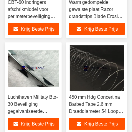
CBT-60 Indringers
Warm gedompelde
afschrikmiddel voor
gewalste plaat Razor
perimeterbeveiliging
draadstrips Blade Erosion
Razor Wire / Concertina
Resistent Bto-10
Krijg Beste Prijs
Krijg Beste Prijs
prikkeldraad
Luchthaven Militaty Bto-
450 mm Hdg Concertina
30 Beveiliging
Barbed Tape 2,6 mm
gegalvaniseerde
Draaddiameter 54 Loops
scheerdraad 54-56
-56 Loops
Krijg Beste Prijs
Krijg Beste Prijs
lussen