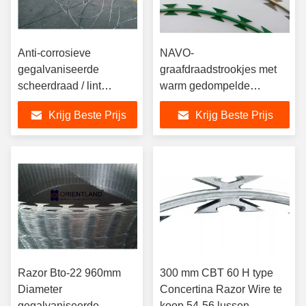
Anti-corrosieve
NAVO-
gegalvaniseerde
graafdraadstrookjes met
scheerdraad / lint
warm gedompelde
prikkeldraad BTO11
gewalste plaatbladen die
Krijg Beste Prijs
Krijg Beste Prijs
BTO-22 BTO-30
bestand zijn tegen erosie
Razor Bto-22 960mm
300 mm CBT 60 H type
Diameter
Concertina Razor Wire te
gegalvaniseerde
koop 54-56 lussen