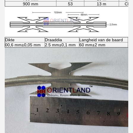
900 mm
53
13 m
CBT
Dikte
Draaddia
Langheid van de baard
Br
00,6 mm±0,05 mm
2.5 mm±0,1 mm
60 mm±2 mm
3