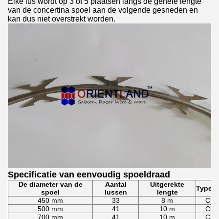
Elke lus wordt op 3 of 5 plaatsen langs de gehele lengte
van de concertina spoel aan de volgende gesneden en
kan dus niet overstrekt worden.
Specificatie van eenvoudig spoeldraad
De diameter van de
Aantal
Uitgerekte
Type v
spoel
lussen
lengte
450 mm
33
8 m
CBT
500 mm
41
10 m
CBT
700 mm
41
10 m
CBT