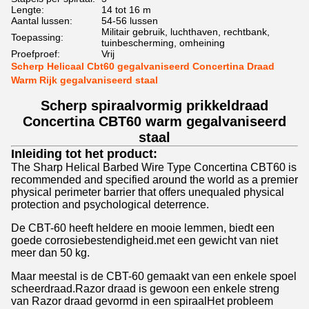
Lengte:
14 tot 16 m
Aantal lussen:
54-56 lussen
Militair gebruik, luchthaven, rechtbank,
Toepassing:
tuinbescherming, omheining
Proefproef:
Vrij
Scherp Helicaal Cbt60 gegalvaniseerd Concertina Draad
Warm Rijk gegalvaniseerd staal
Scherp spiraalvormig prikkeldraad
Concertina CBT60 warm gegalvaniseerd
staal
Inleiding tot het product:
The Sharp Helical Barbed Wire Type Concertina CBT60 is
recommended and specified around the world as a premier
physical perimeter barrier that offers unequaled physical
protection and psychological deterrence.
De CBT-60 heeft heldere en mooie lemmen, biedt een
goede corrosiebestendigheid.met een gewicht van niet
meer dan 50 kg.
Maar meestal is de CBT-60 gemaakt van een enkele spoel
scheerdraad.Razor draad is gewoon een enkele streng
van Razor draad gevormd in een spiraalHet probleem