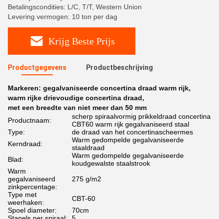
Betalingscondities: L/C, T/T, Western Union
Levering vermogen: 10 ton per dag
Krijg Beste Prijs
Productgegevens
Productbeschrijving
Markeren:
gegalvaniseerde concertina draad warm rijk
,
warm rijke drievoudige concertina draad
,
met een breedte van niet meer dan 50 mm
scherp spiraalvormig prikkeldraad concertina
Productnaam:
CBT60 warm rijk gegalvaniseerd staal
Type:
de draad van het concertinascheermes
Warm gedompelde gegalvaniseerde
Kerndraad:
staaldraad
Warm gedompelde gegalvaniseerde
Blad:
koudgewalste staalstrook
Warm
gegalvaniseerd
275 g/m2
zinkpercentage:
Type met
CBT-60
weerhaken:
Spoel diameter:
70cm
Stapels per spiraal:
5