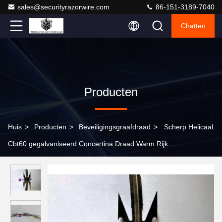
sales@securityrazorwire.com
86-151-3189-7040
Chatten
Producten
Huis
>
Producten
>
Beveiligingsgraafdraad
>
Scherp Helicaal
Cbt60 gegalvaniseerd Concertina Draad Warm Rijk
gegalvaniseerd staal