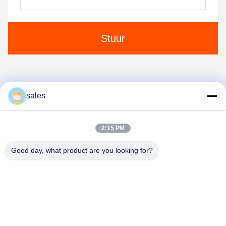
Stuur
1
2
3
4
sales
2:15 PM
Good day, what product are you looking for?
Anping JQ Wire Mesh Products Co., Ltd.
sales@securityrazorwire.com