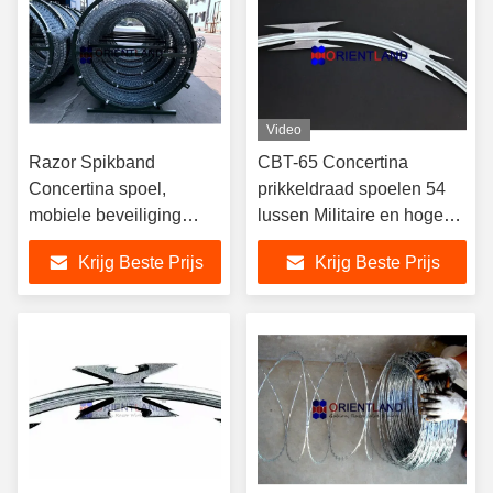
Video
Razor Spikband
CBT-65 Concertina
Concertina spoel,
prikkeldraad spoelen 54
mobiele beveiliging
lussen Militaire en hoge
Razor Draadgaas
beveiliging hekken
Krijg Beste Prijs
Krijg Beste Prijs
hekken
gebruik