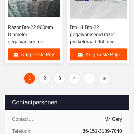
Razor Bto-22 960mm
Bto-11 Bto-22
Diameter
gegalvaniseerd razor
gegalvaniseerde
prikkeldraad 960 mm
prikkeldraad /
Diameter Militaty
Krijg Beste Prijs
Krijg Beste Prijs
Constantino Razor Wire
1
2
3
4
Contactpersonen
Contactpersonen:
Mr. Gary
Telefoon:
86-151-3189-7040