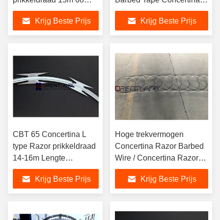
spoelen
spoelen
Krijg Beste Prijs
Krijg Beste Prijs
CBT 65 Concertina L
Hoge trekvermogen
type Razor prikkeldraad
Concertina Razor Barbed
14-16m Lengte
Wire / Concertina Razor
Tuinbescherming
Coil BTO-11 BTO-22
Krijg Beste Prijs
Krijg Beste Prijs