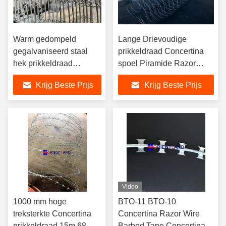
Warm gedompeld
Lange Drievoudige
gegalvaniseerd staal
prikkeldraad Concertina
hek prikkeldraad
spoel Piramide Razor
Concertina spoel 500m
Blade Draad Gratis
Krijg Beste Prijs
Krijg Beste Prijs
prikkeldraad
monster
Video
1000 mm hoge
BTO-11 BTO-10
treksterkte Concertina
Concertina Razor Wire
prikkeldraad 15m 68
Barbed Tape Concertina