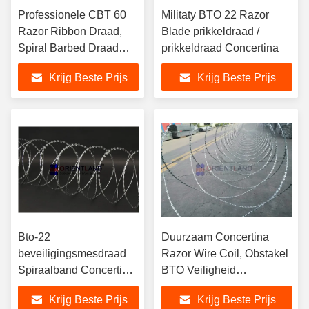
Professionele CBT 60
Militaty BTO 22 Razor
Razor Ribbon Draad,
Blade prikkeldraad /
Spiral Barbed Draad
prikkeldraad Concertina
hek Gratis Proef
Krijg Beste Prijs
Krijg Beste Prijs
Bto-22
Duurzaam Concertina
beveiligingsmesdraad
Razor Wire Coil, Obstakel
Spiraalband Concertina
BTO Veiligheid
warm gedompeld
prikkeldraad hek
Krijg Beste Prijs
Krijg Beste Prijs