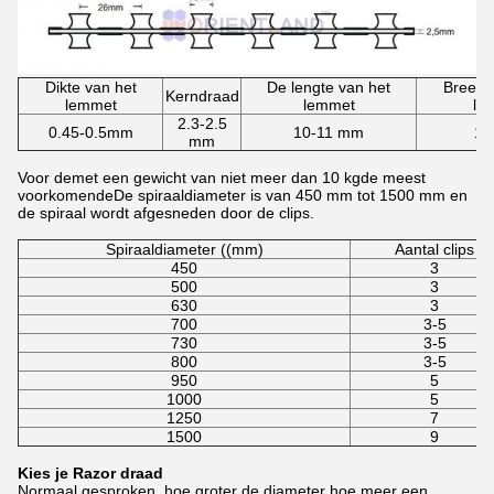
Dikte van het
De lengte van het
Breedt
Kerndraad
lemmet
lemmet
le
2.3-2.5
0.45-0.5mm
10-11 mm
13
mm
Voor de
met een gewicht van niet meer dan 10 kg
de meest
voorkomende
De spiraaldiameter is van 450 mm tot 1500 mm en
de spiraal wordt afgesneden door de clips.
Spiraaldiameter ((mm)
Aantal clips
450
3
500
3
630
3
700
3-5
730
3-5
800
3-5
950
5
1000
5
1250
7
1500
9
Kies je Razor draad
Normaal gesproken, hoe groter de diameter hoe meer een