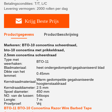
Betalingscondities: T/T, L/C
Levering vermogen: 2000 rollen per dag
Krijg Beste Prijs
Productgegevens
Productbeschrijving
Markeren:
BTO-10 concertina scheerdraad
,
bto-10 concertina met prikkeldraad
,
2.5mm concertina scheerdraad
Type met
BTO-11
weerhaken:
Bladmateriaal:
heet ondergedompeld gegalvaniseerd blad
Dikte van het
0.45mm
lemmet:
Warm gedompelde gegalvaniseerde
Kerndraadmateriaal:
hoogtenstaaldraad
Kerndraaddiameter:
2.5 mm
Spoel diameter:
450 mm
NO. van de lussen:
54loops
Lengte:
7 m
Proefproef:
Vrij
BTO-11 BTO-10 Concertina Razor Wire Barbed Tape