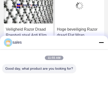
Veiligheid Razor Draad
Hoge beveiliging Razor
Roestvrij staal Anti Klim
draad Flat Wrap
Barrier Razor Ribbon
prikkeldraad Tope
sales
Concertina Coil Draad
beveiligingsdraad
Krijg Beste Prijs
Krijg Beste Prijs
Compact stijl 14-16m
11:55 AM
Good day, what product are you looking for?
Anping JQ Wire Mesh Products Co., Ltd.
sales@securityrazorwire.com
86-151-3189-7040