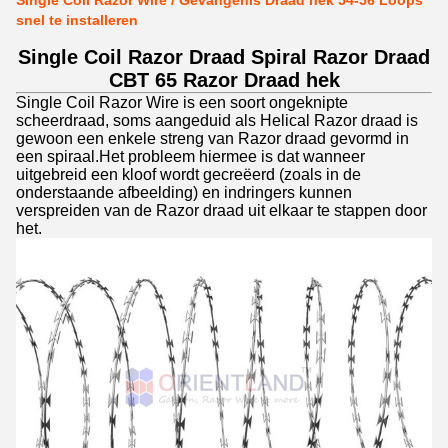
Single Coil Razor Wire / Gevangenis Draad hek 54-56 Loops
snel te installeren
Single Coil Razor Draad Spiral Razor Draad
CBT 65 Razor Draad hek
Single Coil Razor Wire is een soort ongeknipte
scheerdraad, soms aangeduid als Helical Razor draad is
gewoon een enkele streng van Razor draad gevormd in
een spiraal.Het probleem hiermee is dat wanneer
uitgebreid een kloof wordt gecreëerd (zoals in de
onderstaande afbeelding) en indringers kunnen
verspreiden van de Razor draad uit elkaar te stappen door
het.