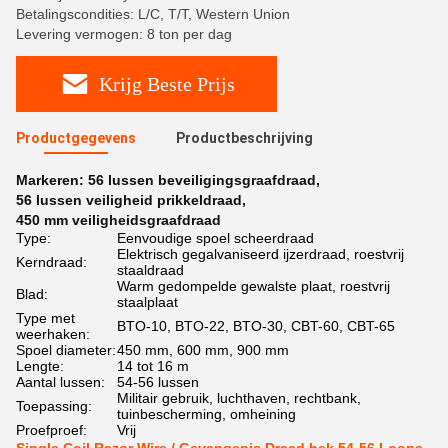
Betalingscondities: L/C, T/T, Western Union
Levering vermogen: 8 ton per dag
Krijg Beste Prijs
Productgegevens
Productbeschrijving
Markeren:
56 lussen beveiligingsgraafdraad
,
56 lussen veiligheid prikkeldraad
,
450 mm veiligheidsgraafdraad
Type:
Eenvoudige spoel scheerdraad
Elektrisch gegalvaniseerd ijzerdraad, roestvrij
Kerndraad:
staaldraad
Warm gedompelde gewalste plaat, roestvrij
Blad:
staalplaat
Type met
BTO-10, BTO-22, BTO-30, CBT-60, CBT-65
weerhaken:
Spoel diameter:
450 mm, 600 mm, 900 mm
Lengte:
14 tot 16 m
Aantal lussen:
54-56 lussen
Militair gebruik, luchthaven, rechtbank,
Toepassing:
tuinbescherming, omheining
Proefproef:
Vrij