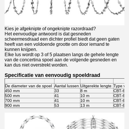
Kies je afgeknipte of ongeknipte razordraad?
Het eenvoudige antwoord is dat gesneden
scheermesdraad een dichter profiel biedt dat geen gaten
heeft van een voldoende grootte om door iemand te
kunnen knijpen.
Elke lus wordt op 3 of 5 plaatsen langs de gehele lengte
van de concertina spoel aan de volgende gesneden en
kan dus niet overstrekt worden.
Specificatie van eenvoudig spoeldraad
De diameter van de spoel
Aantal lussen
Uitgerekte lengte
Type va
450 mm
33
8 m
CBT-60,
500 mm
41
10 m
CBT-60,
700 mm
41
10 m
CBT-60,
900 mm
53
13 m
CBT-60,