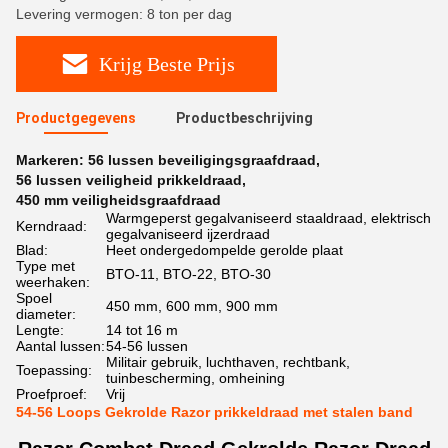
Levering vermogen: 8 ton per dag
Krijg Beste Prijs
Productgegevens
Productbeschrijving
Markeren:
56 lussen beveiligingsgraafdraad
,
56 lussen veiligheid prikkeldraad
,
450 mm veiligheidsgraafdraad
Warmgeperst gegalvaniseerd staaldraad, elektrisch
Kerndraad:
gegalvaniseerd ijzerdraad
Blad:
Heet ondergedompelde gerolde plaat
Type met
BTO-11, BTO-22, BTO-30
weerhaken:
Spoel
450 mm, 600 mm, 900 mm
diameter:
Lengte:
14 tot 16 m
Aantal lussen:
54-56 lussen
Militair gebruik, luchthaven, rechtbank,
Toepassing:
tuinbescherming, omheining
Proefproef:
Vrij
54-56 Loops Gekrolde Razor prikkeldraad met stalen band