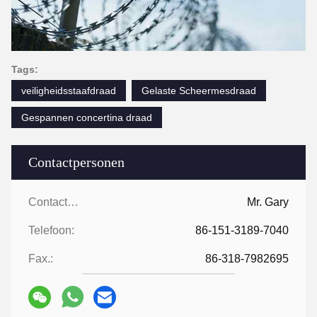
Tags:
veiligheidsstaafdraad
Gelaste Scheermesdraad
Gespannen concertina draad
Contactpersonen
Contactpersonen:
Mr. Gary
Telefoon:
86-151-3189-7040
Fax.:
86-318-7982695