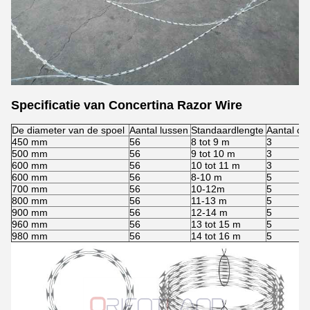
Specificatie van Concertina Razor Wire
De diameter van de spoel
Aantal lussen
Standaardlengte
Aantal cli
450 mm
56
8 tot 9 m
3
500 mm
56
9 tot 10 m
3
600 mm
56
10 tot 11 m
3
600 mm
56
8-10 m
5
700 mm
56
10-12m
5
800 mm
56
11-13 m
5
900 mm
56
12-14 m
5
960 mm
56
13 tot 15 m
5
980 mm
56
14 tot 16 m
5