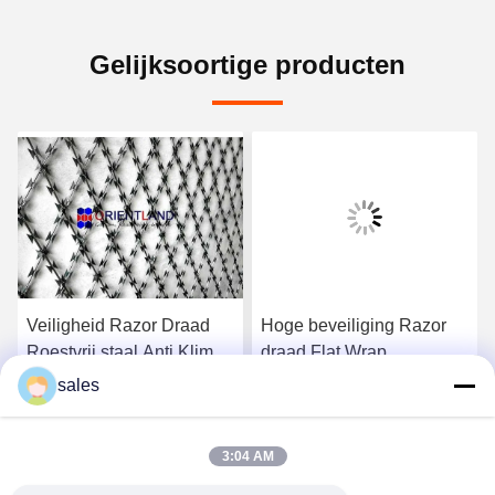
Gelijksoortige producten
Veiligheid Razor Draad
Hoge beveiliging Razor
Roestvrij staal Anti Klim
draad Flat Wrap
Barrier Razor Ribbon
prikkeldraad Tope
sales
Concertina Coil Draad
beveiligingsdraad
Krijg Beste Prijs
Krijg Beste Prijs
Compact stijl 14-16m
3:04 AM