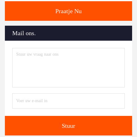
Praatje Nu
Mail ons.
Stuur