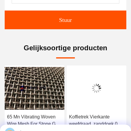
Stuur
Gelijksoortige producten
65 Mn Vibrating Woven
Koffietrek Vierkante
Wire Mesh For Stone Gold
weefdraad, zanddoek 0,02
Ore Kolenmijn Kopermijn
mm-2 mm in diameter