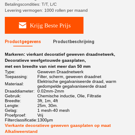
Betalingscondities: T/T, L/C
Levering vermogen: 1000 rollen per maand
Krijg Beste Prijs
Productgegevens
Productbeschrijving
Markeren:
vierkant decoratief geweven draadnetwerk
,
Decoratieve weefgetouwde gaasplaten
,
met een breedte van niet meer dan 50 mm
Type:
Geweven Draadnetwerk
Toepassing:
Filter, scherm, geweven draadnet
Elektrische gegalvaniseerde draad, warm
Materiaal:
gedompelde gegalvaniseerde draad
Draaddiameter:
0.02mm-2mm
Gebruik:
Chemische inductie, Olie, Filtratie
Breedte:
3ft, 1m, 4ft
Lengte:
25m, 30m.
Gelag:
1 mesh-40 mesh
Proefproef:
Vrij
Filterclassificatie:
1300μm
Vierkante decoratieve geweven gaasplaten op maat
Alkaliweerstand