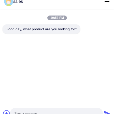
sales
Krijg Beste Prijs
Krijg Beste Prijs
10:53 PM
Good day, what product are you looking for?
Anping JQ Wire Mesh Products Co., Ltd.
sales@securityrazorwire.com
86-151-3189-7040
300 m ten oosten van Sun Yaocheng Village, Anping
county, Hebei provincie, China
China Goede kwaliteit beveiligingsgraafdraad Auteursrecht ©
2024-2026 Anping JQ Wire Mesh Products Co., Ltd. Alle