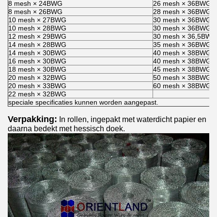
8 mesh × 24BWG
26 mesh × 36BWG × 
8 mesh × 26BWG
28 mesh × 36BWG
10 mesh × 27BWG
30 mesh × 36BWG
10 mesh × 28BWG
30 mesh × 36BWG ×
12 mesh × 29BWG
30 mesh × 36,5BWG
14 mesh × 28BWG
35 mesh × 36BWG × 
14 mesh × 30BWG
40 mesh × 38BWG
16 mesh × 30BWG
40 mesh × 38BWG ×
18 mesh × 30BWG
45 mesh × 38BWG × 
20 mesh × 32BWG
50 mesh × 38BWG
20 mesh × 33BWG
60 mesh × 38BWG
22 mesh × 32BWG
speciale specificaties kunnen worden aangepast.
Verpakking:
In rollen, ingepakt met waterdicht papier en
daarna bedekt met hessisch doek.