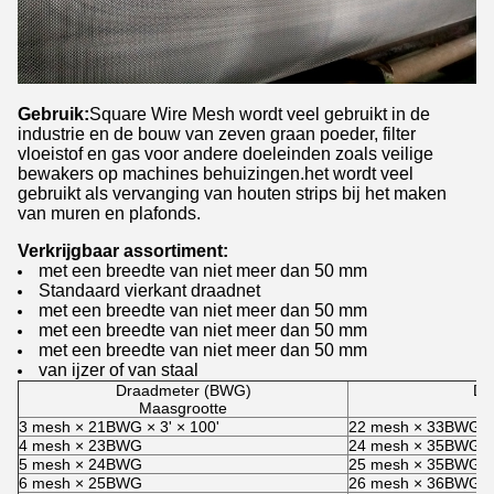
Gebruik:
Square Wire Mesh wordt veel gebruikt in de
industrie en de bouw van zeven graan poeder, filter
vloeistof en gas voor andere doeleinden zoals veilige
bewakers op machines behuizingen.het wordt veel
gebruikt als vervanging van houten strips bij het maken
van muren en plafonds.
Verkrijgbaar assortiment:
met een breedte van niet meer dan 50 mm
Standaard vierkant draadnet
met een breedte van niet meer dan 50 mm
met een breedte van niet meer dan 50 mm
met een breedte van niet meer dan 50 mm
van ijzer of van staal
Draadmeter (BWG)
Dr
Maasgrootte
3 mesh × 21BWG × 3' × 100'
22 mesh × 33BWG × 
4 mesh × 23BWG
24 mesh × 35BWG
5 mesh × 24BWG
25 mesh × 35BWG
6 mesh × 25BWG
26 mesh × 36BWG ×