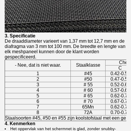
3. Specificatie
De draaddiameter varieert van 1,37 mm tot 12,7 mm en de
diafragma van 3 mm tot 100 mm. De breedte en lengte van
elk meshpaneel kunnen door de klant worden
gespecificeerd.
Chemi
- Nee, dat is niet waar.
Staalklasse
C
1
#45
0.42-0.50
2
#50
0.47-0.55
3
# 55
0.52-0.60
4
# 60
0.57-0.65
5
# 65
0.62-0.70
6
# 70
0.67-0.75
7
65Mn
0.62-0.70
8
72A
0.70-0.75
Staalsoorten #45, #50 en #55 zijn koolstofstaal met een gemi
4. Kenmerken
Het oppervlak van het schermnet is glad, zonder snubby-