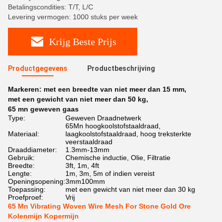
Betalingscondities: T/T, L/C
Levering vermogen: 1000 stuks per week
Krijg Beste Prijs
Productgegevens
Productbeschrijving
Markeren:
met een breedte van niet meer dan 15 mm
,
met een gewicht van niet meer dan 50 kg
,
65 mn geweven gaas
Type:
Geweven Draadnetwerk
65Mn hoogkoolstofstaaldraad,
Materiaal:
laagkoolstofstaaldraad, hoog treksterkte
veerstaaldraad
Draaddiameter:
1.3mm-13mm
Gebruik:
Chemische inductie, Olie, Filtratie
Breedte:
3ft, 1m, 4ft
Lengte:
1m, 3m, 5m of indien vereist
Openingsopening:
3mm100mm
Toepassing:
met een gewicht van niet meer dan 30 kg
Proefproef:
Vrij
65 Mn Vibrating Woven Wire Mesh For Stone Gold Ore
Kolenmijn Kopermijn