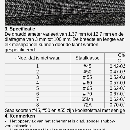
3. Specificatie
De draaddiameter varieert van 1,37 mm tot 12,7 mm en de
diafragma van 3 mm tot 100 mm. De breedte en lengte van
elk meshpaneel kunnen door de klant worden
gespecificeerd.
Chemi
- Nee, dat is niet waar.
Staalklasse
C
1
#45
0.42-0.50
2
#50
0.47-0.55
3
# 55
0.52-0.60
4
# 60
0.57-0.65
5
# 65
0.62-0.70
6
# 70
0.67-0.75
7
65Mn
0.62-0.70
8
72A
0.70-0.75
Staalsoorten #45, #50 en #55 zijn koolstofstaal met een gemi
4. Kenmerken
Het oppervlak van het schermnet is glad, zonder snubby-
verschijnselen.