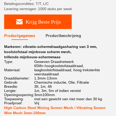
Betalingscondities: T/T, L/C
Levering vermogen: 1000 stuks per week
Krijg Beste Prijs
Productgegevens
Productbeschrijving
Markeren:
vibratie-schermdraadgasharing van 3 mm
,
koolstofstaal mijnbouw scherm mesh
,
trillende mijnbouw-schermmaas
Type:
Geweven Draadnetwerk
65Mn hoogkoolstofstaaldraad,
Materiaal:
laagkoolstofstaaldraad, hoog treksterkte
veerstaaldraad
Draaddiameter:
1.3mm-13mm
Gebruik:
Chemische inductie, Olie, Filtratie
Breedte:
3ft, 1m, 4ft
Lengte:
1m, 3m, 5m of indien vereist
Openingsopening:
3mm100mm
Toepassing:
met een gewicht van niet meer dan 30 kg
Proefproef:
Vrij
High Carbon Steel Mining Screen Mesh / Vibrating Screen
Wire Mesh 3mm-100mm